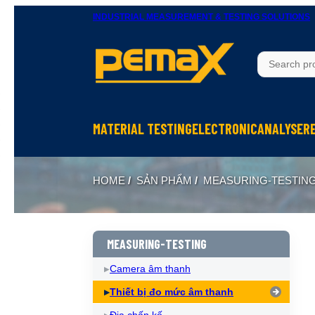
INDUSTRIAL MEASUREMENT & TESTING SOLUTIONS
MATERIAL TESTING
ELECTRONIC
ANALYSER
Thử độ bền vật liệu
Ohm Meters
X-Ray In
HOME
/
SẢN PHẨM
/
MEASURING-TESTIN
Thử nghiệm rung
Meters, Anlyser
Thermal 
Máy đo độ cứng
Test sản phẩm điện tử
Spectrom
Thiết bị chuẩn bị mẫu
Calibrator
MEASURING-TESTING
Camera âm thanh
Thiết bị đo mức âm thanh