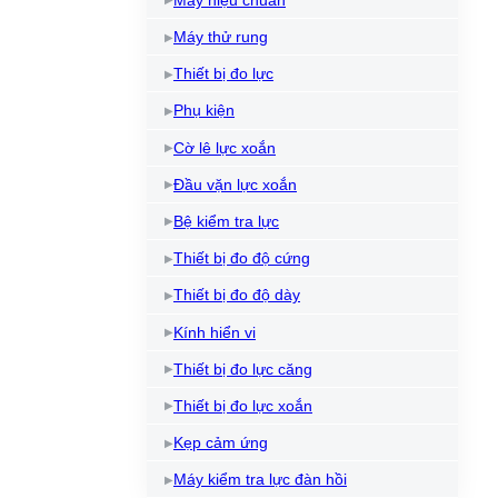
Máy thử rung
Thiết bị đo lực
Phụ kiện
Cờ lê lực xoắn
Đầu vặn lực xoắn
Bệ kiểm tra lực
Thiết bị đo độ cứng
Thiết bị đo độ dày
Kính hiển vi
Thiết bị đo lực căng
Thiết bị đo lực xoắn
Kẹp cảm ứng
Máy kiểm tra lực đàn hồi