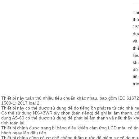
Loadcell và đo lực
Th
thủ
151
đư
và
thi
liệ
kh
dữ 
tiế
trì
Thiết bị này tuân thủ nhiều tiêu chuẩn khác nhau, bao gồm IEC 61672-
1509-1: 2017 loại 2.
Thiết bị này có thể được sử dụng để đo tiếng ồn phát ra từ các nhà
Có thể sử dụng NX-43WR tùy chọn (bán riêng) để ghi lại âm thanh, c
dụng AS-60 có thể được sử dụng để phát lại âm thanh và nếu thấy khôn
tính toán lại.
Thiết bị chính được trang bị bảng điều khiển cảm ứng LCD màu có tí
hành ngay lần đầu tiên.
Thiết bị chính cũng có cơ chế chống thấm nước để giảm sự cố do mưa 