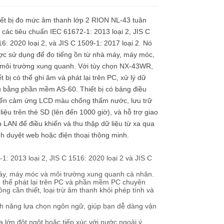
iết bị đo mức âm thanh lớp 2 RION NL-43 tuân
 các tiêu chuẩn IEC 61672-1: 2013 loại 2, JIS C
6: 2020 loại 2, và JIS C 1509-1: 2017 loại 2. Nó
ợc sử dụng để đo tiếng ồn từ nhà máy, máy móc,
 môi trường xung quanh. Với tùy chọn NX-43WR,
ết bị có thể ghi âm và phát lại trên PC, xử lý dữ
u bằng phần mềm AS-60. Thiết bị có bảng điều
iển cảm ứng LCD màu chống thấm nước, lưu trữ
liệu trên thẻ SD (lên đến 1000 giờ), và hỗ trợ giao
p LAN để điều khiển và thu thập dữ liệu từ xa qua
nh duyệt web hoặc điện thoại thông minh.
1: 2013 loại 2, JIS C 1516: 2020 loại 2 và JIS C
 máy, máy móc và môi trường xung quanh cá nhân.
ó thể phát lại trên PC và phần mềm PC chuyên
g cần thiết, loại trừ âm thanh khỏi phép tính và
nh năng lựa chọn ngôn ngữ, giúp bạn dễ dàng vận
lớn đột ngột hoặc tiếp xúc với nước ngoài ý