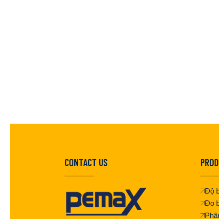
CONTACT US
PROD
Độ b
Đo b
Phân