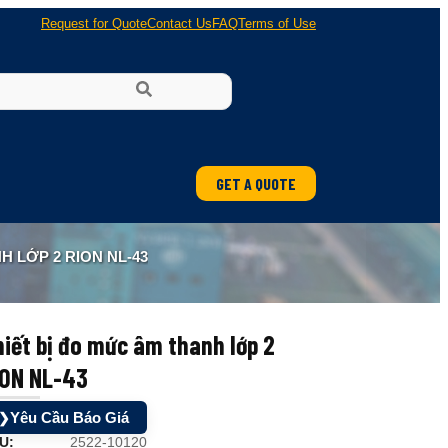
Request for Quote
Contact Us
FAQ
Terms of Use
GET A QUOTE
H LỚP 2 RION NL-43
iết bị đo mức âm thanh lớp 2
ION NL-43
Yêu Cầu Báo Giá
❯
U:
2522-10120