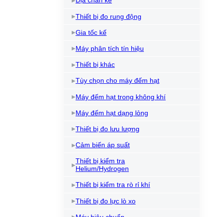
Địa chấn kế
Thiết bị đo rung động
Gia tốc kế
Máy phân tích tín hiệu
Thiết bị khác
Tùy chọn cho máy đếm hạt
Máy đếm hạt trong không khí
Máy đếm hạt dạng lỏng
Thiết bị đo lưu lượng
Cảm biến áp suất
Thiết bị kiểm tra
Helium/Hydrogen
Thiết bị kiểm tra rò rỉ khí
Thiết bị đo lực lò xo
Máy hiệu chuẩn