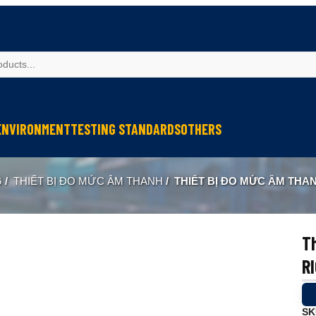
ENVIRONMENT
TESTING STANDARDS
OTHERS
spection
Weather Testing
IEC Testing
Cable Testing
G
/
THIẾT BỊ ĐO MỨC ÂM THANH
/
THIẾT BỊ ĐO MỨC ÂM THAN
Analysis
Climate & Environment Chamber
Fire Resistance Testing
Geometry Measurement
eter
Sound & Vibration
Sound & Vibration
Optical Instruments
Liquid Analysis
Liquid Analysis
Textitle Testing
Th
Air Quality
Air Quality
Ultrasonic Welding
R
Resistance Welding
Ultrasonic Measurement
SK