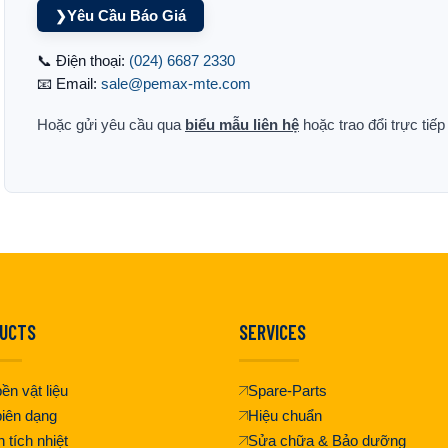
Yêu Cầu Báo Giá
❯
📞 Điện thoại:
(024) 6687 2330
📧 Email:
sale@pemax-mte.com
Hoặc gửi yêu cầu qua
biểu mẫu liên hệ
hoặc trao đổi trực tiế
UCTS
SERVICES
ền vật liệu
Spare-Parts
iên dạng
Hiệu chuẩn
 tích nhiệt
Sửa chữa & Bảo dưỡng