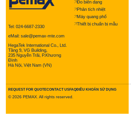
Đo biên dạng
Phân tích nhiệt
Máy quang phổ
Thiết bị chuẩn bị mẫu
Tel: 024-6687-2330
eMail: sale@pemax-mte.com
HegaTek International Co., Ltd.
Tầng 9, VG Building,
235 Nguyễn Trãi, P.Khương
Đình
Hà Nội, Việt Nam (VN)
REQUEST FOR QUOTE
CONTACT US
FAQ
ĐIỀU KHOẢN SỬ DỤNG
©
2026
PEMAX. All rights reserved.