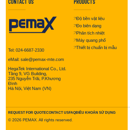
CONTACT US
PRODUCTS
Độ bền vật liệu
Đo biên dạng
Phân tích nhiệt
Máy quang phổ
Thiết bị chuẩn bị mẫu
Tel: 024-6687-2330
eMail: sale@pemax-mte.com
HegaTek International Co., Ltd.
Tầng 9, VG Building,
235 Nguyễn Trãi, P.Khương
Đình
Hà Nội, Việt Nam (VN)
REQUEST FOR QUOTE
CONTACT US
FAQ
ĐIỀU KHOẢN SỬ DỤNG
©
2026
PEMAX. All rights reserved.