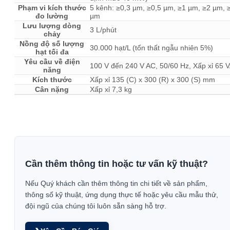
Phạm vi kích thước
5 kênh: ≥0,3 µm, ≥0,5 µm, ≥1 µm, ≥2 µm, 
đo lường
µm
Lưu lượng dòng
3 L/phút
chảy
Nồng độ số lượng
30.000 hạt/L (tổn thất ngẫu nhiên 5%)
hạt tối đa
Yêu cầu về điện
100 V đến 240 V AC, 50/60 Hz, Xấp xỉ 65 
năng
Kích thước
Xấp xỉ 135 (C) x 300 (R) x 300 (S) mm
Cân nặng
Xấp xỉ 7,3 kg
Cần thêm thông tin hoặc tư vấn kỹ thuật?
Nếu Quý khách cần thêm thông tin chi tiết về sản phẩm,
thông số kỹ thuật, ứng dụng thực tế hoặc yêu cầu mẫu thử,
đội ngũ của chúng tôi luôn sẵn sàng hỗ trợ.