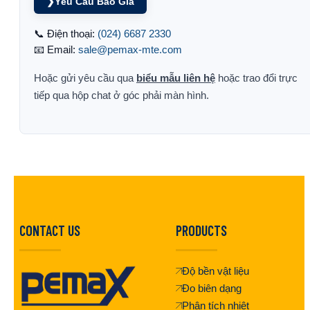
❯
Yêu Cầu Báo Giá
📞 Điện thoại:
(024) 6687 2330
📧 Email:
sale@pemax-mte.com
Hoặc gửi yêu cầu qua
biểu mẫu liên hệ
hoặc trao đổi trực
tiếp qua hộp chat ở góc phải màn hình.
CONTACT US
PRODUCTS
Độ bền vật liệu
Đo biên dạng
Phân tích nhiệt