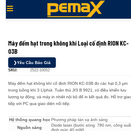
Máy đếm hạt trong không khí Loại cố định RION KC-
03B
❯
Yêu Cầu Báo Giá
SKU:
2522-10052
Máy đếm hạt không khí cố định RION KC-03B đo các hạt 0,3 µm
trong luồng khí 3 L/phút. Tuân thủ JIS B 9921, có điều khiển lưu
lượng tự động, và máy in nhiệt nội bộ để in kết quả đo. Hỗ trợ gia
tiếp với PC qua giao diện nối tiếp.
Hệ thống quang học
Phương pháp tán xạ ánh sáng
Diode laser (bước sóng: 780 nm, công suấ
Nguồn sáng
định mức 40 mW)