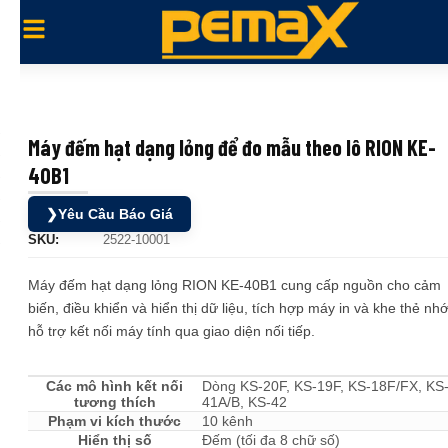
Máy đếm hạt dạng lỏng để đo mẫu theo lô RION KE-
40B1
❯
Yêu Cầu Báo Giá
SKU:
2522-10001
Máy đếm hạt dạng lỏng RION KE-40B1 cung cấp nguồn cho cảm
biến, điều khiển và hiển thị dữ liệu, tích hợp máy in và khe thẻ nhớ
hỗ trợ kết nối máy tính qua giao diện nối tiếp.
Các mô hình kết nối
Dòng KS-20F, KS-19F, KS-18F/FX, KS
tương thích
41A/B, KS-42
Phạm vi kích thước
10 kênh
Hiển thị số
Đếm (tối đa 8 chữ số)