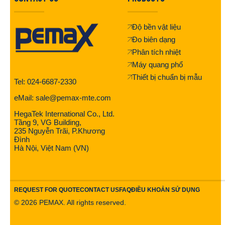
Độ bền vật liệu
Đo biên dạng
Phân tích nhiệt
Máy quang phổ
Thiết bị chuẩn bị mẫu
Tel: 024-6687-2330
eMail: sale@pemax-mte.com
HegaTek International Co., Ltd.
Tầng 9, VG Building,
235 Nguyễn Trãi, P.Khương
Đình
Hà Nội, Việt Nam (VN)
REQUEST FOR QUOTE
CONTACT US
FAQ
ĐIỀU KHOẢN SỬ DỤNG
©
2026
PEMAX. All rights reserved.