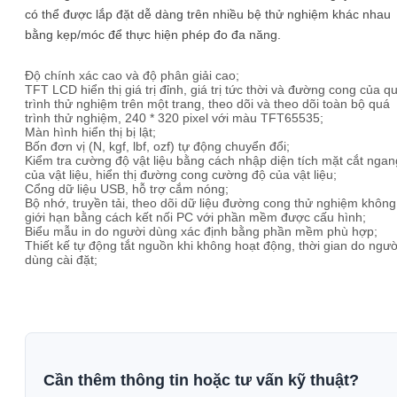
có thể được lắp đặt dễ dàng trên nhiều bệ thử nghiệm khác nhau
bằng kẹp/móc để thực hiện phép đo đa năng.
Độ chính xác cao và độ phân giải cao;
TFT LCD hiển thị giá trị đỉnh, giá trị tức thời và đường cong của q
trình thử nghiệm trên một trang, theo dõi và theo dõi toàn bộ quá
trình thử nghiệm, 240 * 320 pixel với màu TFT65535;
Màn hình hiển thị bị lật;
Bốn đơn vị (N, kgf, lbf, ozf) tự động chuyển đổi;
Kiểm tra cường độ vật liệu bằng cách nhập diện tích mặt cắt ngan
của vật liệu, hiển thị đường cong cường độ của vật liệu;
Cổng dữ liệu USB, hỗ trợ cắm nóng;
Bộ nhớ, truyền tải, theo dõi dữ liệu đường cong thử nghiệm không
giới hạn bằng cách kết nối PC với phần mềm được cấu hình;
Biểu mẫu in do người dùng xác định bằng phần mềm phù hợp;
Thiết kế tự động tắt nguồn khi không hoạt động, thời gian do ngườ
dùng cài đặt;
Cần thêm thông tin hoặc tư vấn kỹ thuật?