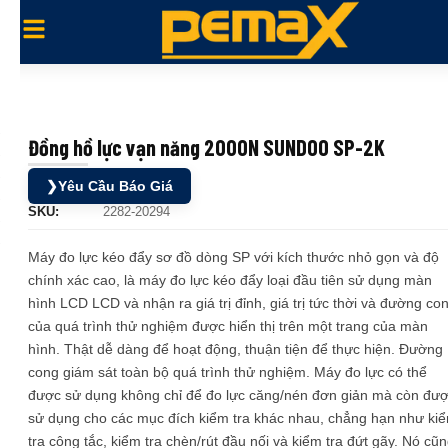
Đồng hồ lực vạn năng 2000N SUNDOO SP-2K
❯
Yêu Cầu Báo Giá
SKU:
2282-20294
Máy đo lực kéo đẩy sơ đồ dòng SP với kích thước nhỏ gọn và độ
chính xác cao, là máy đo lực kéo đẩy loại đầu tiên sử dụng màn
hình LCD LCD và nhận ra giá trị đỉnh, giá trị tức thời và đường co
của quá trình thử nghiệm được hiển thị trên một trang của màn
hình. Thật dễ dàng để hoạt động, thuận tiện để thực hiện. Đường
cong giám sát toàn bộ quá trình thử nghiệm. Máy đo lực có thể
được sử dụng không chỉ để đo lực căng/nén đơn giản mà còn đư
sử dụng cho các mục đích kiểm tra khác nhau, chẳng hạn như ki
tra công tắc, kiểm tra chèn/rút đầu nối và kiểm tra đứt gãy. Nó cũ