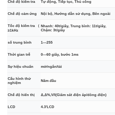
Chê độ kiểm tra
Tự động, Tiếp tục, Thủ công
Chế độ cảm ứng
Nội bộ, Hướng dẫn sử dụng, Bên ngoài
Tốc độ kiểm tra （
Nhanh: 40t/giây, Trung bình: 11t/giây,
Chậm: 3t/giây
≥1kHz
số trung bình
1—255
Thời gian trễ
0—60 giây, bước 1ms
Sự hiệu chuẩn
mở/ngắn/tải
Cấu hình thử
Năm đầu
nghiệm
Chế độ hiển thị
Δ,Δ%,V/I(Giám sát điện áp/dòng điện)
LCD
4.3'LCD