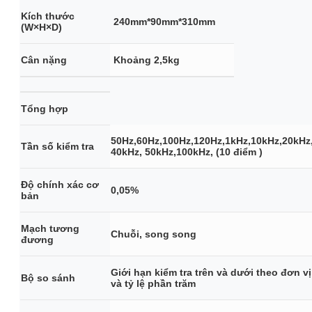
Kích thước
240mm*90mm*310mm
(W×H×D)
Cân nặng
Khoảng 2,5kg
Tổng hợp
50Hz,60Hz,100Hz,120Hz,1kHz,10kHz,20kHz
Tần số kiểm tra
40kHz, 50kHz,100kHz, (10 điểm )
Độ chính xác cơ
0,05%
bản
Mạch tương
Chuỗi, song song
đương
Giới hạn kiểm tra trên và dưới theo đơn vị
Bộ so sánh
và tỷ lệ phần trăm