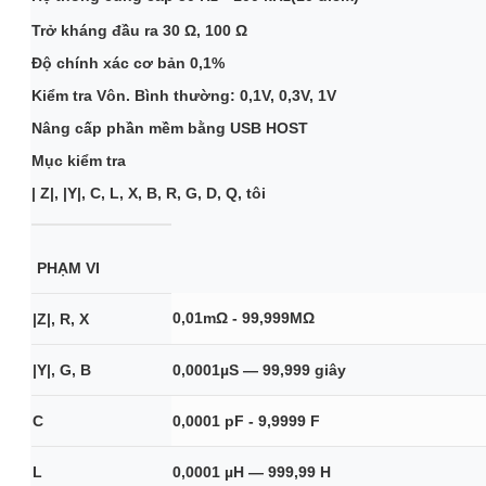
Trở kháng đầu ra 30 Ω, 100 Ω
Độ chính xác cơ bản 0,1%
Kiểm tra Vôn. Bình thường: 0,1V, 0,3V, 1V
Nâng cấp phần mềm bằng USB HOST
Mục kiểm tra
| Z|, |Y|, C, L, X, B, R, G, D, Q, tôi
PHẠM VI
0,01mΩ - 99,999MΩ
|Z|, R, X
|Y|, G, B
0,0001µS — 99,999 giây
C
0,0001 pF - 9,9999 F
L
0,0001 µH — 999,99 H