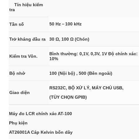
Tín hiệu kiểm
tra
50 Hz－100 kHz
Tần số
Trở kháng đầu ra
30 Ω, 100 Ω (Chón)
Bình thường: 0,1V, 0,3V, 1V Độ chính xác:
Kiểm tra Vôn.
10%
Bộ nhớ
100 (Nội bộ) , 500 (Bên ngoài)
RS232C, BỘ XỬ LÝ, MÁY CHỦ USB,
Giao diện
(TÙY CHỌN GPIB)
Máy đo LCR chính xác AT-100
Phụ kiện
AT26001A Cáp Kelvin bốn dây