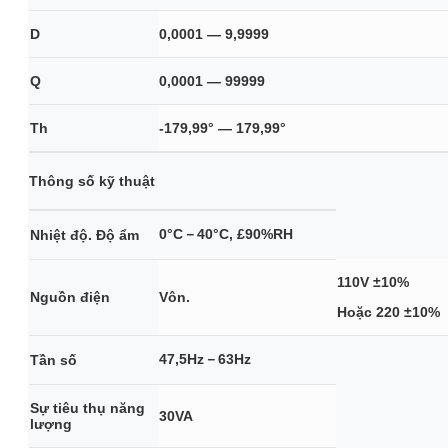
D
0,0001 — 9,9999
Q
0,0001 — 99999
Th
-179,99° — 179,99°
Thông số kỹ thuật
0°C－40°C, £90%RH
Nhiệt độ. Độ ẩm
110V ±10%
Nguồn điện
Vôn.
Hoặc 220 ±10%
47,5Hz－63Hz
Tần số
Sự tiêu thụ năng
30VA
lượng