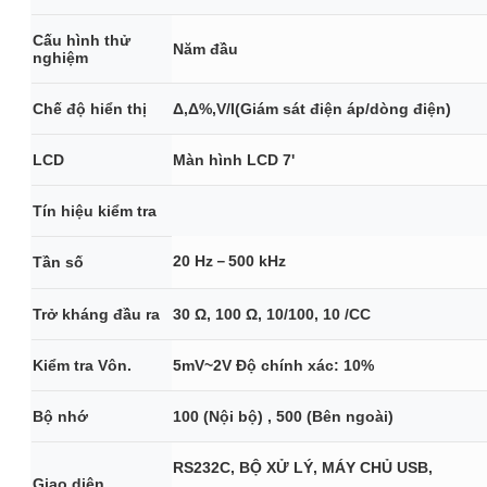
Cấu hình thử
Năm đầu
nghiệm
Chế độ hiển thị
Δ,Δ%,V/I(Giám sát điện áp/dòng điện)
LCD
Màn hình LCD 7'
Tín hiệu kiểm tra
20 Hz－500 kHz
Tần số
Trở kháng đầu ra
30 Ω, 100 Ω, 10/100, 10 /CC
Kiểm tra Vôn.
5mV~2V Độ chính xác: 10%
Bộ nhớ
100 (Nội bộ) , 500 (Bên ngoài)
RS232C, BỘ XỬ LÝ, MÁY CHỦ USB,
Giao diện