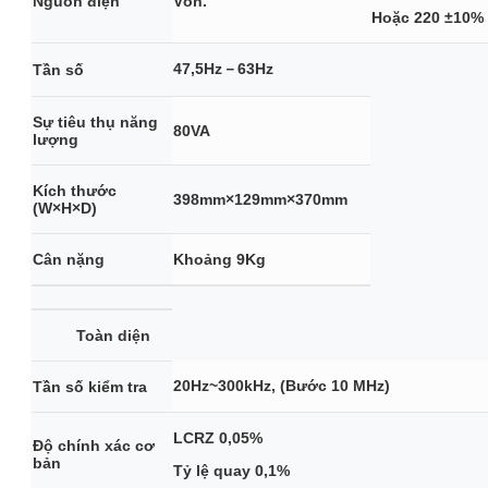
Nguồn điện
Vôn.
Hoặc 220 ±10%
47,5Hz－63Hz
Tần số
Sự tiêu thụ năng
80VA
lượng
Kích thước
398mm×129mm×370mm
(W×H×D)
Cân nặng
Khoảng 9Kg
Toàn diện
20Hz~300kHz, (Bước 10 MHz)
Tần số kiểm tra
LCRZ 0,05%
Độ chính xác cơ
bản
Tỷ lệ quay 0,1%