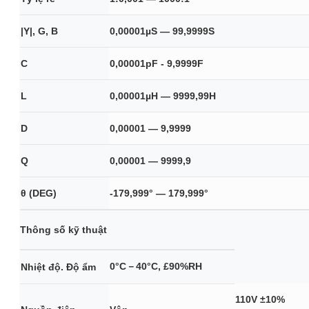
|Y|, G, B
0,00001µS — 99,9999S
C
0,00001pF - 9,9999F
L
0,00001µH — 9999,99H
D
0,00001 — 9,9999
Q
0,00001 — 9999,9
θ (DEG)
-179,999° — 179,999°
Thông số kỹ thuật
0°C－40°C, £90%RH
Nhiệt độ. Độ ẩm
110V ±10%