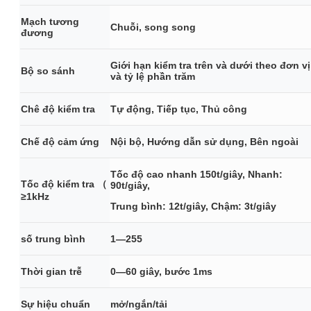
Mạch tương
Chuỗi, song song
đương
Giới hạn kiểm tra trên và dưới theo đơn vị
Bộ so sánh
và tỷ lệ phần trăm
Chê độ kiểm tra
Tự động, Tiếp tục, Thủ công
Chế độ cảm ứng
Nội bộ, Hướng dẫn sử dụng, Bên ngoài
Tốc độ cao nhanh 150t/giây, Nhanh:
Tốc độ kiểm tra （
90t/giây,
≥1kHz
Trung bình: 12t/giây, Chậm: 3t/giây
số trung bình
1—255
Thời gian trễ
0—60 giây, bước 1ms
Sự hiệu chuẩn
mở/ngắn/tải