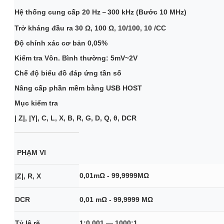
Hệ thống cung cấp 20 Hz－300 kHz (Bước 10 MHz)
Trở kháng đầu ra 30 Ω, 100 Ω, 10/100, 10 /CC
Độ chính xác cơ bản 0,05%
Kiểm tra Vôn. Bình thường: 5mV~2V
Chế độ biểu đồ đáp ứng tần số
Nâng cấp phần mềm bằng USB HOST
Mục kiểm tra
| Z|, |Y|, C, L, X, B, R, G, D, Q, θ, DCR
PHẠM VI
0,01mΩ - 99,9999MΩ
|Z|, R, X
DCR
0,01 mΩ - 99,9999 MΩ
Tỷ lệ rẽ
1:0,001 — 1000:1