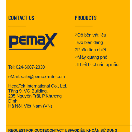
CONTACT US
PRODUCTS
Độ bền vật liệu
Đo biên dạng
Phân tích nhiệt
Máy quang phổ
Thiết bị chuẩn bị mẫu
Tel: 024-6687-2330
eMail: sale@pemax-mte.com
HegaTek International Co., Ltd.
Tầng 9, VG Building,
235 Nguyễn Trãi, P.Khương
Đình
Hà Nội, Việt Nam (VN)
REQUEST FOR QUOTE
CONTACT US
FAQ
ĐIỀU KHOẢN SỬ DỤNG