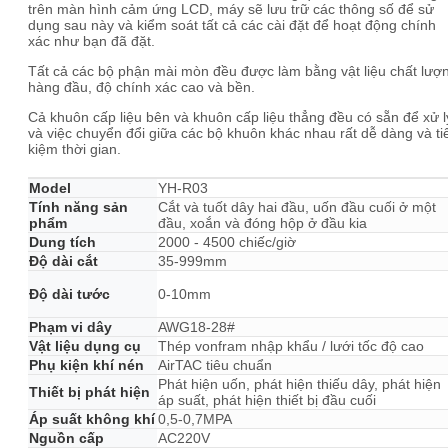
trên màn hình cảm ứng LCD, máy sẽ lưu trữ các thông số để sử
dụng sau này và kiểm soát tất cả các cài đặt để hoạt động chính
xác như bạn đã đặt.
Tất cả các bộ phận mài mòn đều được làm bằng vật liệu chất lượ
hàng đầu, độ chính xác cao và bền.
Cả khuôn cấp liệu bên và khuôn cấp liệu thẳng đều có sẵn để xử l
và việc chuyển đổi giữa các bộ khuôn khác nhau rất dễ dàng và ti
kiệm thời gian.
Model
YH-R03
Tính năng sản
Cắt và tuốt dây hai đầu, uốn đầu cuối ở một
phẩm
đầu, xoắn và đóng hộp ở đầu kia
Dung tích
2000 - 4500 chiếc/giờ
Độ dài cắt
35-999mm
Độ dài tước
0-10mm
Phạm vi dây
AWG18-28#
Vật liệu dụng cụ
Thép vonfram nhập khẩu / lưới tốc độ cao
Phụ kiện khí nén
AirTAC tiêu chuẩn
Phát hiện uốn, phát hiện thiếu dây, phát hiện
Thiết bị phát hiện
áp suất, phát hiện thiết bị đầu cuối
Áp suất không khí
0,5-0,7MPA
Nguồn cấp
AC220V