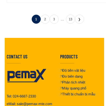
…
1
2
3
13
❯
CONTACT US
PRODUCTS
Độ bền vật liệu
Đo biên dạng
Phân tích nhiệt
Máy quang phổ
Thiết bị chuẩn bị mẫu
Tel: 024-6687-2330
eMail: sale@pemax-mte.com