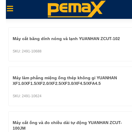
Máy cắt băng dính nóng và lạnh YUANHAN ZCUT-102
SKU:
2491-10688
Máy làm phẳng miệng ống thép không gỉ YUANHAN
XF1.0/XF1.5/XF2.0/XF2.5/XF3.0/XF4.5/XFA4.5
SKU:
2491-10624
Máy cắt ống và đo chiều dài tự động YUANHAN ZCUT-
100JM