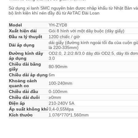
Sử dụng xi lanh SMC nguyên bản được nhập khẩu từ Nhật Bản và
bộ linh kiện khí nén đầy đủ từ AirTAC Đài Loan
Model
YH-ZYD8
Xuất hiện dải
Gói 8 hình với một dây buộc (dây giấy)
Đầu ra lý thuyết
1200 chiếc / giờ
dải giấy (đường kính ngoài tối đa của cuộn gi
Dải áp dụng
là 220-335mm)
Đường kính dây
OD2.0, 2.2/2.8/3.0 dây đôi OD2.5, dây lõi đơn
áp dụng
3.0
Chiều dài băng
80-90mm
giấy
Chiều dài áp dụng
6m
Khoảng cách
100-240mm
quanh co
Chiều dài đầu
0-100mm
Chiều dài đuôi
≥0mm
Điện áp
210-240V 5A
Áp suất không khí
0,4-0,55Mpa
Kích thước
1.076*770*1.560mm