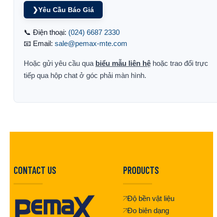
❯
Yêu Cầu Báo Giá
📞 Điện thoại:
(024) 6687 2330
📧 Email:
sale@pemax-mte.com
Hoặc gửi yêu cầu qua
biểu mẫu liên hệ
hoặc trao đổi trực
tiếp qua hộp chat ở góc phải màn hình.
CONTACT US
PRODUCTS
Độ bền vật liệu
Đo biên dạng