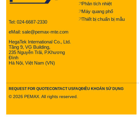
Phân tích nhiệt
Máy quang phổ
Thiết bị chuẩn bị mẫu
Tel: 024-6687-2330
eMail: sale@pemax-mte.com
HegaTek International Co., Ltd.
Tầng 9, VG Building,
235 Nguyễn Trãi, P.Khương
Đình
Hà Nội, Việt Nam (VN)
REQUEST FOR QUOTE
CONTACT US
FAQ
ĐIỀU KHOẢN SỬ DỤNG
©
2026
PEMAX. All rights reserved.