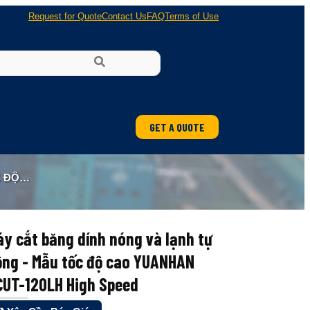
Request for Quote
Contact Us
FAQ
Terms of Use
GET A QUOTE
 SPEED
y cắt băng dính nóng và lạnh tự
ộng - Mẫu tốc độ cao YUANHAN
CUT-120LH High Speed