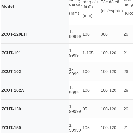
rộng cắt
Tốc độ cắt
dài cắt
nặng
Model
tối đa
(chiếc/phút)
(mm)
(Kil
(mm)
1-
ZCUT-120LH
100
300
26
99999
1-
ZCUT-101
1-105
100-120
21
9999
1-
ZCUT-102
100
100-120
26
9999
1-
ZCUT-102A
100
100-120
26
9999
1-
ZCUT-130
95
100-120
26
99999
1-
ZCUT-150
105
100-120
21
99999