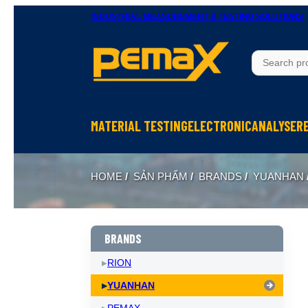
INDUSTRIAL MEASUREMENT & TESTING SOLUTIONS
MATERIAL TESTING
ELECTRONIC
ANALYSER
Thử độ bền vật liệu
Ohm Meters
X-Ray In
HOME
/
SẢN PHẨM
/
BRANDS
/
YUANHAN
Thử nghiệm rung
Meters, Anlyser
Thermal 
Máy đo độ cứng
Test sản phẩm điện tử
Spectrom
Thiết bị chuẩn bị mẫu
Calibrator
BRANDS
RION
YUANHAN