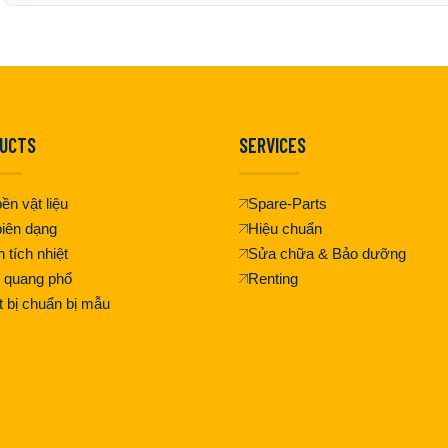
UCTS
SERVICES
ền vật liệu
Spare-Parts
iên dạng
Hiệu chuẩn
 tích nhiệt
Sửa chữa & Bảo dưỡng
 quang phổ
Renting
t bị chuẩn bị mẫu