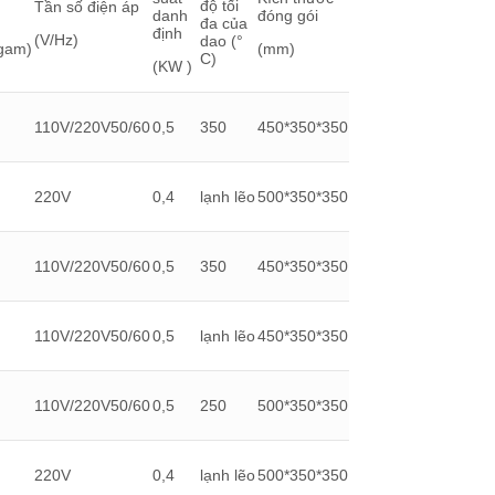
độ tối
Tần số điện áp
danh
đóng gói
đa của
định
(V/Hz)
dao (°
ôgam)
(mm)
C)
(KW )
110V/220V50/60
0,5
350
450*350*350
220V
0,4
lạnh lẽo
500*350*350
110V/220V50/60
0,5
350
450*350*350
110V/220V50/60
0,5
lạnh lẽo
450*350*350
110V/220V50/60
0,5
250
500*350*350
220V
0,4
lạnh lẽo
500*350*350