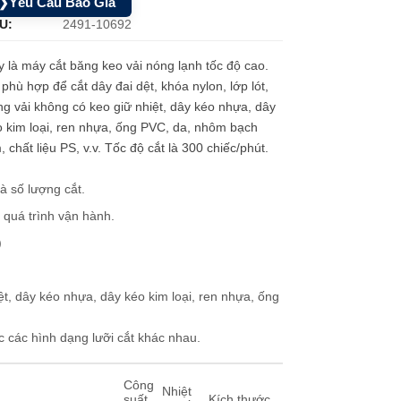
Yêu Cầu Báo Giá
❯
U:
2491-10692
 là máy cắt băng keo vải nóng lạnh tốc độ cao.
phù hợp để cắt dây đai dệt, khóa nylon, lớp lót,
g vải không có keo giữ nhiệt, dây kéo nhựa, dây
 kim loại, ren nhựa, ống PVC, da, nhôm bạch
, chất liệu PS, v.v. Tốc độ cắt là 300 chiếc/phút.
và số lượng cắt.
 quá trình vận hành.
)
iệt, dây kéo nhựa, dây kéo kim loại, ren nhựa, ống
ợc các hình dạng lưỡi cắt khác nhau.
Công
Nhiệt
suất
Kích thước