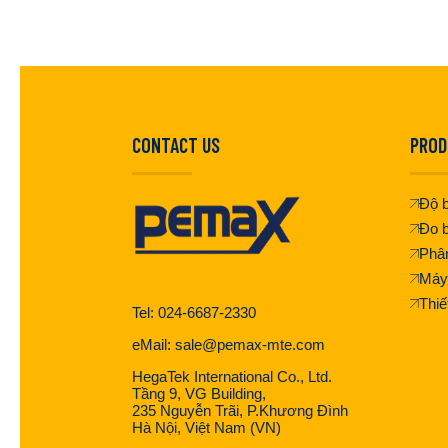
CONTACT US
PROD
Độ b
Đo b
Phân
Máy
Thiế
Tel: 024-6687-2330
eMail: sale@pemax-mte.com
HegaTek International Co., Ltd.
Tầng 9, VG Building,
235 Nguyễn Trãi, P.Khương Đình
Hà Nội, Việt Nam (VN)