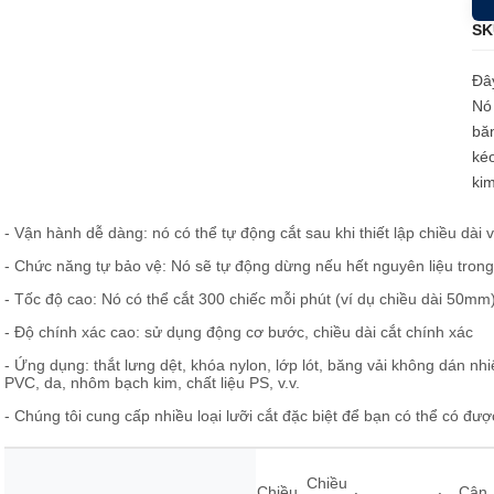
Loadcell và đo lực
SK
Đây
Nó 
băn
kéo
kim
- Vận hành dễ dàng: nó có thể tự động cắt sau khi thiết lập chiều dài 
- Chức năng tự bảo vệ: Nó sẽ tự động dừng nếu hết nguyên liệu trong
- Tốc độ cao: Nó có thể cắt 300 chiếc mỗi phút (ví dụ chiều dài 50mm
- Độ chính xác cao: sử dụng động cơ bước, chiều dài cắt chính xác
- Ứng dụng: thắt lưng dệt, khóa nylon, lớp lót, băng vải không dán nh
PVC, da, nhôm bạch kim, chất liệu PS, v.v.
- Chúng tôi cung cấp nhiều loại lưỡi cắt đặc biệt để bạn có thể có đư
Chiều
Chiều
Cân