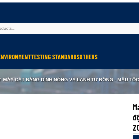
ENVIRONMENT
TESTING STANDARDS
OTHERS
spection
Weather Testing
IEC Testing
Cable Testing
/
MÁY CẮT BĂNG DÍNH NÓNG VÀ LẠNH TỰ ĐỘNG - MẪU TỐC ĐỘ CAO YUANHAN ZCUT-120LH HIGH
Analysis
Climate & Environment Chamber
Fire Resistance Testing
Geometry Measurement
eter
Sound & Vibration
Sound & Vibration
Optical Instruments
Liquid Analysis
Liquid Analysis
Textitle Testing
Má
Air Quality
Air Quality
Ultrasonic Welding
đ
Resistance Welding
Z
Ultrasonic Measurement