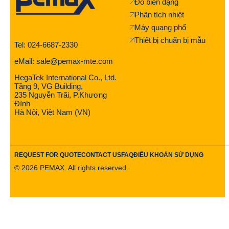
Đo biên dạng
Phân tích nhiệt
Máy quang phổ
Thiết bị chuẩn bị mẫu
Tel: 024-6687-2330
eMail: sale@pemax-mte.com
HegaTek International Co., Ltd.
Tầng 9, VG Building,
235 Nguyễn Trãi, P.Khương
Đình
Hà Nội, Việt Nam (VN)
REQUEST FOR QUOTE
CONTACT US
FAQ
ĐIỀU KHOẢN SỬ DỤNG
©
2026
PEMAX. All rights reserved.