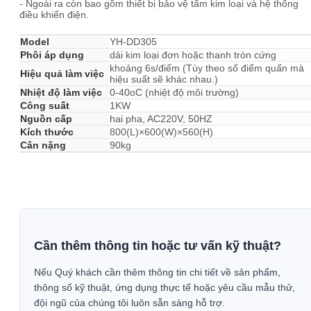
- Ngoài ra còn bao gồm thiết bị bảo vệ tấm kim loại và hệ thống
điều khiển điện.
Model
YH-DD305
Phôi áp dụng
dải kim loại đơn hoặc thanh tròn cứng
khoảng 6s/điểm (Tùy theo số điểm quấn mà
Hiệu quả làm việc
hiệu suất sẽ khác nhau.)
Nhiệt độ làm việc
0-40oC (nhiệt độ môi trường)
Công suất
1KW
Nguồn cấp
hai pha, AC220V, 50HZ
Kích thước
800(L)×600(W)×560(H)
Cân nặng
90kg
Cần thêm thông tin hoặc tư vấn kỹ thuật?
Nếu Quý khách cần thêm thông tin chi tiết về sản phẩm,
thông số kỹ thuật, ứng dụng thực tế hoặc yêu cầu mẫu thử,
đội ngũ của chúng tôi luôn sẵn sàng hỗ trợ.