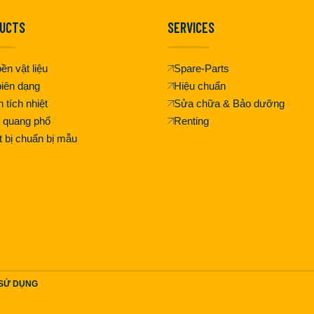
UCTS
SERVICES
ền vật liệu
Spare-Parts
iên dạng
Hiệu chuẩn
 tích nhiệt
Sửa chữa & Bảo dưỡng
 quang phổ
Renting
t bị chuẩn bị mẫu
 SỬ DỤNG