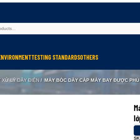
ENVIRONMENT
TESTING STANDARDS
OTHERS
spection
Weather Testing
IEC Testing
Cable Testing
 XỬ LÝ DÂY ĐIỆN
/
MÁY BÓC DÂY CÁP MÁY BAY ĐƯỢC PHỦ
Analysis
Climate & Environment Chamber
Fire Resistance Testing
Geometry Measurement
eter
Sound & Vibration
Sound & Vibration
Optical Instruments
Liquid Analysis
Liquid Analysis
Textitle Testing
M
Air Quality
Air Quality
Ultrasonic Welding
l
Resistance Welding
Ultrasonic Measurement
SK