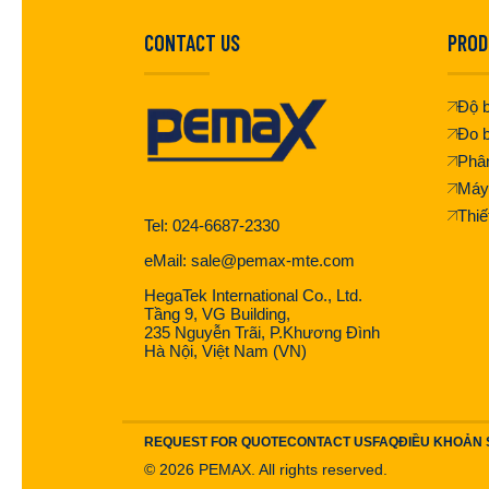
CONTACT US
PROD
Độ b
Đo b
Phân
Máy
Thiế
Tel: 024-6687-2330
eMail: sale@pemax-mte.com
HegaTek International Co., Ltd.
Tầng 9, VG Building,
235 Nguyễn Trãi, P.Khương Đình
Hà Nội, Việt Nam (VN)
REQUEST FOR QUOTE
CONTACT US
FAQ
ĐIỀU KHOẢN
©
2026
PEMAX. All rights reserved.