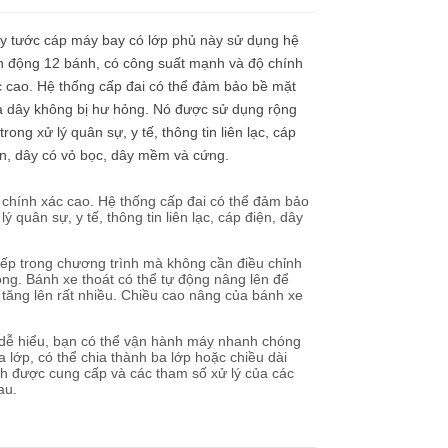
y tước cáp máy bay có lớp phủ này sử dụng hệ
n động 12 bánh, có công suất mạnh và độ chính
 cao. Hệ thống cấp đai có thể đảm bảo bề mặt
a dây không bị hư hỏng. Nó được sử dụng rộng
 trong xử lý quân sự, y tế, thông tin liên lạc, cáp
n, dây có vỏ bọc, dây mềm và cứng.
chính xác cao. Hệ thống cấp đai có thể đảm bảo
quân sự, y tế, thông tin liên lạc, cáp điện, dây
iếp trong chương trình mà không cần điều chỉnh
ng. Bánh xe thoát có thể tự động nâng lên để
c tăng lên rất nhiều. Chiều cao nâng của bánh xe
 dễ hiểu, bạn có thể vận hành máy nhanh chóng
 lớp, có thể chia thành ba lớp hoặc chiều dài
h được cung cấp và các tham số xử lý của các
au.