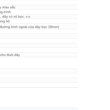
y màu sắc
g trình
 dây có vỏ bọc, v.v.
ồng bộ
 đường kính ngoài của dây bọc 18mm)
cho đuôi dây