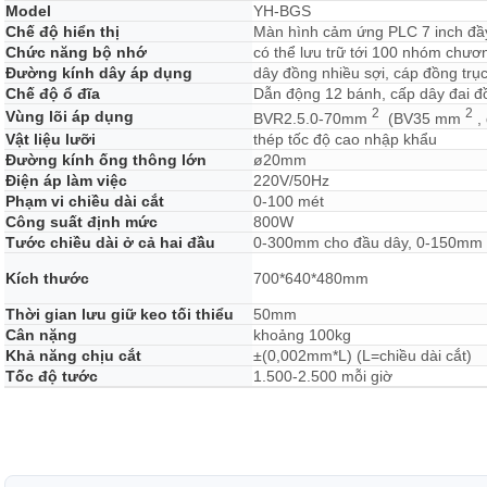
Model
YH-BGS
Chế độ hiển thị
Màn hình cảm ứng PLC 7 inch đầ
Chức năng bộ nhớ
có thể lưu trữ tới 100 nhóm chươn
Đường kính dây áp dụng
dây đồng nhiều sợi, cáp đồng trục,
Chế độ ổ đĩa
Dẫn động 12 bánh, cấp dây đai đ
2
2
Vùng lõi áp dụng
BVR2.5.0-70mm
(BV35 mm
,
Vật liệu lưỡi
thép tốc độ cao nhập khẩu
Đường kính ống thông lớn
ø20mm
Điện áp làm việc
220V/50Hz
Phạm vi chiều dài cắt
0-100 mét
Công suất định mức
800W
Tước chiều dài ở cả hai đầu
0-300mm cho đầu dây, 0-150mm 
Kích thước
700*640*480mm
Thời gian lưu giữ keo tối thiểu
50mm
Cân nặng
khoảng 100kg
Khả năng chịu cắt
±(0,002mm*L) (L=chiều dài cắt)
Tốc độ tước
1.500-2.500 mỗi giờ