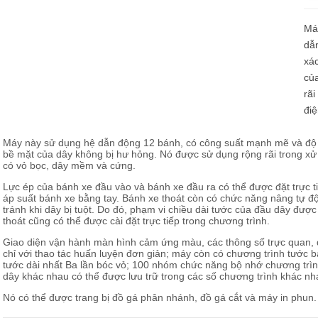
Loadcell và đo lực
Má
dẫ
xác
củ
rãi
điệ
Máy này sử dụng hệ dẫn động 12 bánh, có công suất mạnh mẽ và độ 
bề mặt của dây không bị hư hỏng. Nó được sử dụng rộng rãi trong xử lý 
có vỏ bọc, dây mềm và cứng.
Lực ép của bánh xe đầu vào và bánh xe đầu ra có thể được đặt trực t
áp suất bánh xe bằng tay. Bánh xe thoát còn có chức năng nâng tự độ
tránh khi dây bị tuột. Do đó, phạm vi chiều dài tước của đầu dây đượ
thoát cũng có thể được cài đặt trực tiếp trong chương trình.
Giao diện vận hành màn hình cảm ứng màu, các thông số trực quan,
chỉ với thao tác huấn luyện đơn giản; máy còn có chương trình tước ba
tước dài nhất Ba lần bóc vỏ; 100 nhóm chức năng bộ nhớ chương trìn
dây khác nhau có thể được lưu trữ trong các số chương trình khác nh
Nó có thể được trang bị đồ gá phân nhánh, đồ gá cắt và máy in phun.