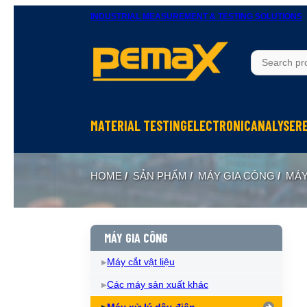
INDUSTRIAL MEASUREMENT & TESTING SOLUTIONS
MATERIAL TESTING
ELECTRONIC
ANALYSER
Thử độ bền vật liệu
Ohm Meters
X-Ray In
HOME
/
SẢN PHẨM
/
MÁY GIA CÔNG
/
MÁY
Thử nghiệm rung
Meters, Anlyser
Thermal 
Máy đo độ cứng
Test sản phẩm điện tử
Spectrom
Thiết bị chuẩn bị mẫu
Calibrator
MÁY GIA CÔNG
Máy cắt vật liệu
Các máy sản xuất khác