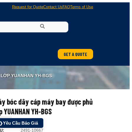
Request for Quote
Contact Us
FAQ
Terms of Use
GET A QUOTE
 LỚP YUANHAN YH-BGS
áy bóc dây cáp máy bay được phủ
ớp YUANHAN YH-BGS
Yêu Cầu Báo Giá
❯
U:
2491-10667