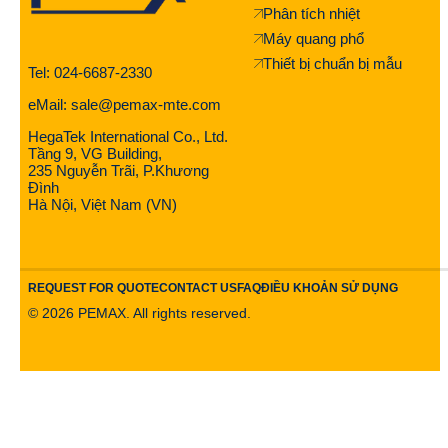
Phân tích nhiệt
Máy quang phổ
Thiết bị chuẩn bị mẫu
Tel: 024-6687-2330
eMail: sale@pemax-mte.com
HegaTek International Co., Ltd.
Tầng 9, VG Building,
235 Nguyễn Trãi, P.Khương
Đình
Hà Nội, Việt Nam (VN)
REQUEST FOR QUOTE
CONTACT US
FAQ
ĐIỀU KHOẢN SỬ DỤNG
©
2026
PEMAX. All rights reserved.