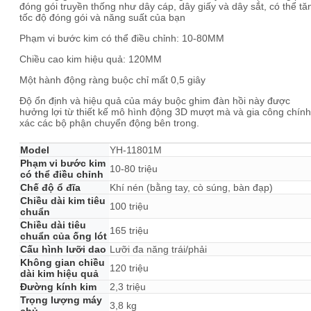
đóng gói truyền thống như dây cáp, dây giấy và dây sắt, có thể tă
tốc độ đóng gói và năng suất của bạn
Phạm vi bước kim có thể điều chỉnh: 10-80MM
Chiều cao kim hiệu quả: 120MM
Một hành động ràng buộc chỉ mất 0,5 giây
Độ ổn định và hiệu quả của máy buộc ghim đàn hồi này được
hưởng lợi từ thiết kế mô hình động 3D mượt mà và gia công chính
xác các bộ phận chuyển động bên trong.
Model
YH-11801M
Phạm vi bước kim
10-80 triệu
có thể điều chỉnh
Chế độ ổ đĩa
Khí nén (bằng tay, cò súng, bàn đạp)
Chiều dài kim tiêu
100 triệu
chuẩn
Chiều dài tiêu
165 triệu
chuẩn của ống lót
Cấu hình lưỡi dao
Lưỡi đa năng trái/phải
Không gian chiều
120 triệu
dài kim hiệu quả
Đường kính kim
2,3 triệu
Trọng lượng máy
3,8 kg