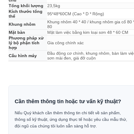
chủ
Tổng khối lượng
23,5kg
Kích thước tổng
95*48*60CM (Cao * D * Rộng)
thể
Khung nhôm 40 * 40 / khung nhôm gia cố 80 
Khung nhôm
80
Mặt bàn
Mặt làm việc bằng kim loại sơn 48 * 60 CM
Phương pháp xử
lý bộ phận tích
Gia công chính xác
hợp
Đầu động cơ chính, khung nhôm, bàn làm việ
Cấu hình máy
sơn mài đen, giá đỡ cuộn
Cần thêm thông tin hoặc tư vấn kỹ thuật?
Nếu Quý khách cần thêm thông tin chi tiết về sản phẩm,
thông số kỹ thuật, ứng dụng thực tế hoặc yêu cầu mẫu thử,
đội ngũ của chúng tôi luôn sẵn sàng hỗ trợ.