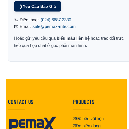
❯
Yêu Cầu Báo Giá
📞 Điện thoại:
(024) 6687 2330
📧 Email:
sale@pemax-mte.com
Hoặc gửi yêu cầu qua
biểu mẫu liên hệ
hoặc trao đổi trực
tiếp qua hộp chat ở góc phải màn hình.
CONTACT US
PRODUCTS
Độ bền vật liệu
Đo biên dạng