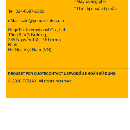
Máy quang phổ
Thiết bị chuẩn bị mẫu
Tel: 024-6687-2330
eMail: sale@pemax-mte.com
HegaTek International Co., Ltd.
Tầng 9, VG Building,
235 Nguyễn Trãi, P.Khương
Đình
Hà Nội, Việt Nam (VN)
REQUEST FOR QUOTE
CONTACT US
FAQ
ĐIỀU KHOẢN SỬ DỤNG
©
2026
PEMAX. All rights reserved.