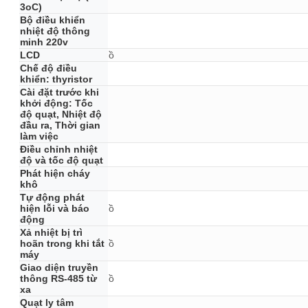
3oC)
Bộ điều khiển
nhiệt độ thông
minh 220v
LCD
ồ
Chế độ điều
khiển: thyristor
Cài đặt trước khi
khởi động: Tốc
độ quạt, Nhiệt độ
đầu ra, Thời gian
làm việc
Điều chỉnh nhiệt
độ và tốc độ quạt
Phát hiện cháy
khô
Tự động phát
hiện lỗi và báo
ồ
động
Xả nhiệt bị trì
hoãn trong khi tắt
ồ
máy
Giao diện truyền
thông RS-485 từ
ồ
xa
Quạt ly tâm