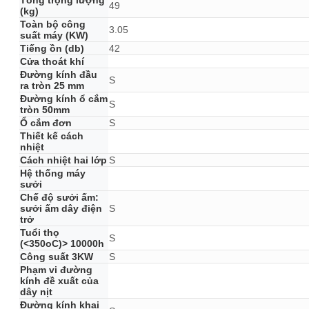
Tổng trọng lượng
49
(kg)
Toàn bộ công
3.05
suất máy (KW)
Tiếng ồn (db)
42
Cửa thoát khí
Đường kính đầu
S
ra tròn 25 mm
Đường kính ổ cắm
S
tròn 50mm
Ổ cắm đơn
S
Thiết kế cách
nhiệt
Cách nhiệt hai lớp
S
Hệ thống máy
sưởi
Chế độ sưởi ấm:
sưởi ấm dây điện
S
trở
Tuổi thọ
S
(<350oC)> 10000h
Công suất 3KW
S
Phạm vi đường
kính đề xuất của
dây nịt
Đường kính khai