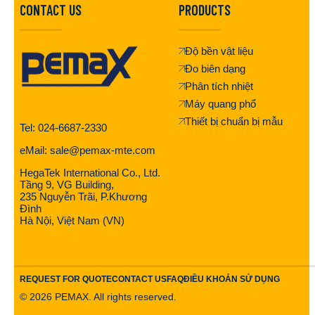
CONTACT US
PRODUCTS
Độ bền vật liệu
Đo biên dạng
Phân tích nhiệt
Máy quang phổ
Thiết bị chuẩn bị mẫu
Tel: 024-6687-2330
eMail: sale@pemax-mte.com
HegaTek International Co., Ltd.
Tầng 9, VG Building,
235 Nguyễn Trãi, P.Khương
Đình
Hà Nội, Việt Nam (VN)
REQUEST FOR QUOTE
CONTACT US
FAQ
ĐIỀU KHOẢN SỬ DỤNG
©
2026
PEMAX. All rights reserved.