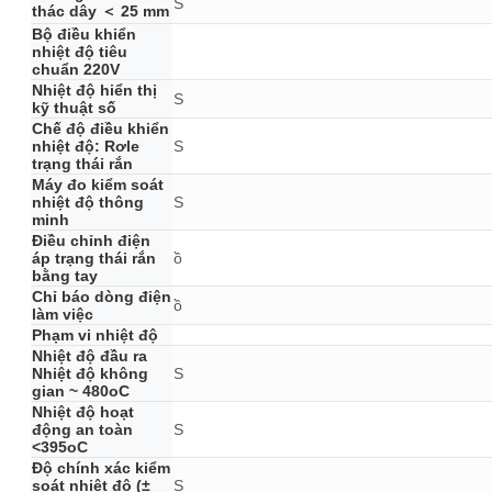
S
thác dây ＜ 25 mm
Bộ điều khiển
nhiệt độ tiêu
chuẩn 220V
Nhiệt độ hiển thị
S
kỹ thuật số
Chế độ điều khiển
nhiệt độ: Rơle
S
trạng thái rắn
Máy đo kiểm soát
nhiệt độ thông
S
minh
Điều chỉnh điện
áp trạng thái rắn
ồ
bằng tay
Chỉ báo dòng điện
ồ
làm việc
Phạm vi nhiệt độ
Nhiệt độ đầu ra
Nhiệt độ không
S
gian ~ 480oC
Nhiệt độ hoạt
động an toàn
S
<395oC
Độ chính xác kiểm
soát nhiệt độ (±
S