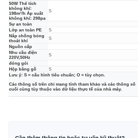
50W Thể tích
không khí:
S
198m³/h Áp suất
không khí: 298pa
Sự an toàn
Lớp an toàn PE
S
Nắp chống bỏng
S
thoát khí
Nguồn cấp
Nhu cầu điện
S
220V,50Hz
đóng gói
Hộp bằng gỗ
S
Lưu ý: S = cấu hình tiêu chuẩn; O = tùy chọn.
Các thông số trên chỉ mang tính tham khảo và các thông số
cuối cùng tùy thuộc vào dữ liệu thực tế của nhà máy.
Cần thêm thông tin hoặc tư vấn kỹ thuật?