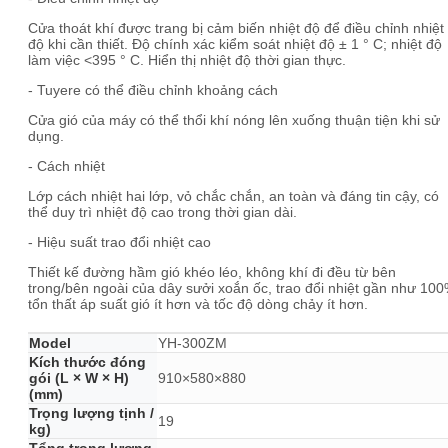
Cửa thoát khí được trang bị cảm biến nhiệt độ để điều chỉnh nhiệt
độ khi cần thiết. Độ chính xác kiểm soát nhiệt độ ± 1 ° C; nhiệt độ
làm việc <395 ° C. Hiển thị nhiệt độ thời gian thực.
- Tuyere có thể điều chỉnh khoảng cách
Cửa gió của máy có thể thổi khí nóng lên xuống thuận tiện khi sử
dụng.
- Cách nhiệt
Lớp cách nhiệt hai lớp, vỏ chắc chắn, an toàn và đáng tin cậy, có
thể duy trì nhiệt độ cao trong thời gian dài.
- Hiệu suất trao đổi nhiệt cao
Thiết kế đường hầm gió khéo léo, không khí đi đều từ bên
trong/bên ngoài của dây sưởi xoắn ốc, trao đổi nhiệt gần như 100
tổn thất áp suất gió ít hơn và tốc độ dòng chảy ít hơn.
Model
YH-300ZM
Kích thước đóng
gói (L × W × H)
910×580×880
(mm)
Trọng lượng tịnh /
19
kg)