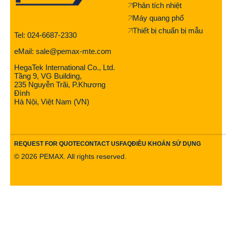
Phân tích nhiệt
Máy quang phổ
Thiết bị chuẩn bị mẫu
Tel: 024-6687-2330
eMail: sale@pemax-mte.com
HegaTek International Co., Ltd.
Tầng 9, VG Building,
235 Nguyễn Trãi, P.Khương
Đình
Hà Nội, Việt Nam (VN)
REQUEST FOR QUOTE
CONTACT US
FAQ
ĐIỀU KHOẢN SỬ DỤNG
©
2026
PEMAX. All rights reserved.