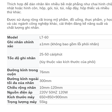
Thích hợp để dán nhãn lên nhiều bề mặt phẳng như chai hình ch
nhật hoặc hình côn, hộp, gói, túi, túi, nắp đậy, hộp thiếc và nhiều
thứ khác.
Được sử dụng rộng rãi trong mỹ phẩm, đồ uống, thực phẩm, y họ
và các ngành công nghiệp khác, cải thiện đáng kể năng suất và
chất lượng ghi nhãn.
Model
LT-60
Ghi nhãn chính
±1mm (không bao gồm lỗi phôi nhãn)
xác
25-50 cái/phút
Tốc độ ghi nhãn
(tùy thuộc vào kích thước của phôi)
Đường kính trong
76mm
cuộn
Đường kính ngoài
300mm
tối đa của nhãn
Chiều rộng nhãn
10mm-120mm
Nguồn điện áp
220V 50HZ 120W
Kích thước máy
650×850×900mm
Trọng lượng máy
55kg