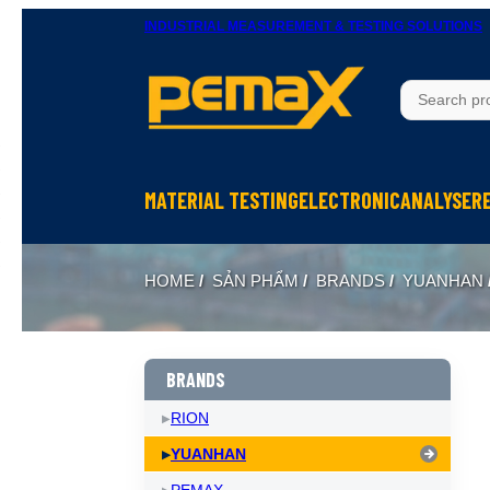
INDUSTRIAL MEASUREMENT & TESTING SOLUTIONS
MATERIAL TESTING
ELECTRONIC
ANALYSER
Thử độ bền vật liệu
Ohm Meters
X-Ray In
HOME
/
SẢN PHẨM
/
BRANDS
/
YUANHAN
Thử nghiệm rung
Meters, Anlyser
Thermal 
Máy đo độ cứng
Test sản phẩm điện tử
Spectrom
Thiết bị chuẩn bị mẫu
Calibrator
BRANDS
RION
YUANHAN