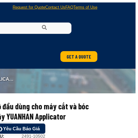
Request for Quote
Contact Us
FAQ
Terms of Use
GET A QUOTE
ATOR
ộ đầu dùng cho máy cắt và bóc
ây YUANHAN Applicator
Yêu Cầu Báo Giá
❯
U:
2491-10502