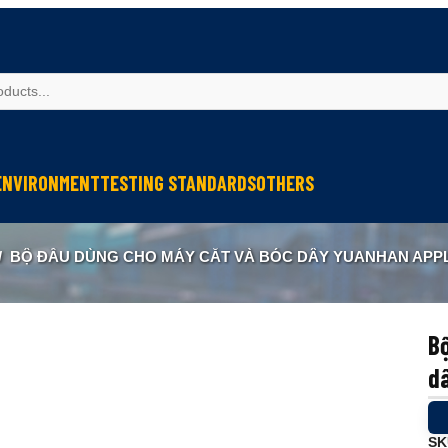
ENVIRONMENT
TESTING STANDARDS
OTHERS
spection
Weather Testing
IEC Testing
Cable Testing
/
BỘ ĐẦU DÙNG CHO MÁY CẮT VÀ BÓC DÂY YUANHAN APPLIC
Analysis
Climate & Environment Chamber
Fire Resistance Testing
Geometry Measurement
eter
Sound & Vibration
Sound & Vibration
Optical Instruments
Liquid Analysis
Liquid Analysis
Textitle Testing
B
Air Quality
Air Quality
Ultrasonic Welding
d
Resistance Welding
Ultrasonic Measurement
SK