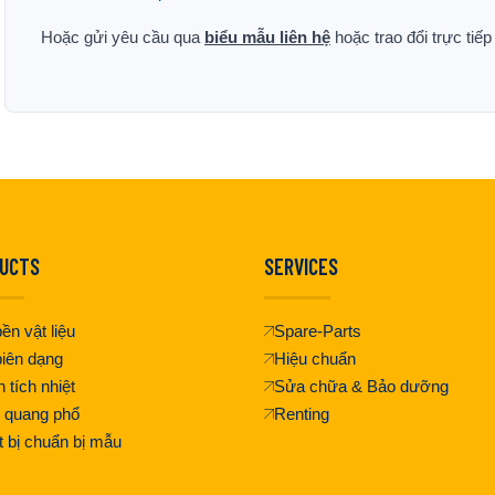
Hoặc gửi yêu cầu qua
biểu mẫu liên hệ
hoặc trao đổi trực tiế
UCTS
SERVICES
ền vật liệu
Spare-Parts
iên dạng
Hiệu chuẩn
 tích nhiệt
Sửa chữa & Bảo dưỡng
 quang phổ
Renting
t bị chuẩn bị mẫu