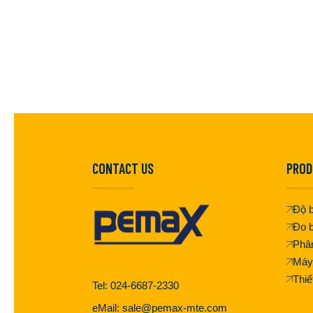
CONTACT US
PROD
Độ b
Đo b
Phân
Máy
Thiế
Tel: 024-6687-2330
eMail: sale@pemax-mte.com