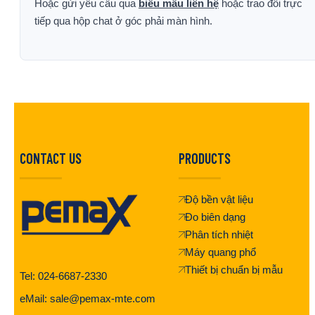
Hoặc gửi yêu cầu qua
biểu mẫu liên hệ
hoặc trao đổi trực
tiếp qua hộp chat ở góc phải màn hình.
CONTACT US
PRODUCTS
Độ bền vật liệu
Đo biên dạng
Phân tích nhiệt
Máy quang phổ
Thiết bị chuẩn bị mẫu
Tel: 024-6687-2330
eMail: sale@pemax-mte.com