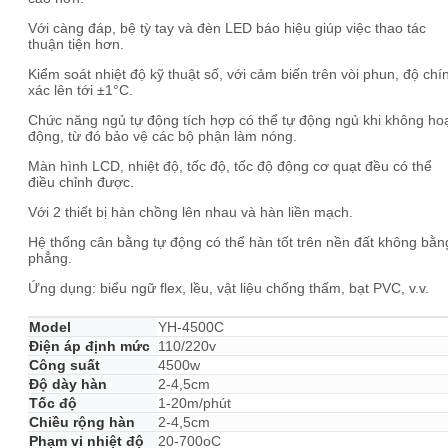
Với càng đáp, bệ tỳ tay và đèn LED báo hiệu giúp việc thao tác
thuận tiện hơn.
Kiểm soát nhiệt độ kỹ thuật số, với cảm biến trên vòi phun, độ chí
xác lên tới ±1°C.
Chức năng ngủ tự động tích hợp có thể tự động ngủ khi không ho
động, từ đó bảo vệ các bộ phận làm nóng.
Màn hình LCD, nhiệt độ, tốc độ, tốc độ động cơ quạt đều có thể
điều chỉnh được.
Với 2 thiết bị hàn chồng lên nhau và hàn liền mạch.
Hệ thống cân bằng tự động có thể hàn tốt trên nền đất không bằn
phẳng.
Ứng dụng: biểu ngữ flex, lều, vật liệu chống thấm, bạt PVC, v.v.
Model
YH-4500C
Điện áp định mức
110/220v
Công suất
4500w
Độ dày hàn
2-4,5cm
Tốc độ
1-20m/phút
Chiều rộng hàn
2-4,5cm
Phạm vi nhiệt độ
20-700oC