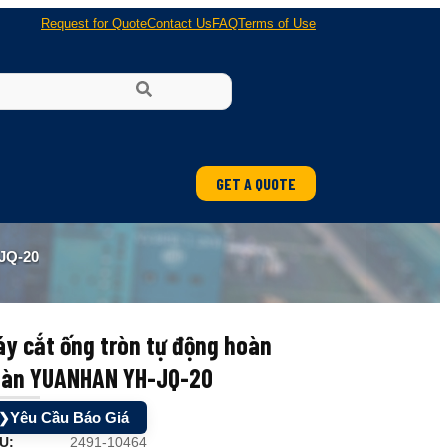
Request for Quote
Contact Us
FAQ
Terms of Use
GET A QUOTE
JQ-20
y cắt ống tròn tự động hoàn
oàn YUANHAN YH-JQ-20
Yêu Cầu Báo Giá
❯
U:
2491-10464