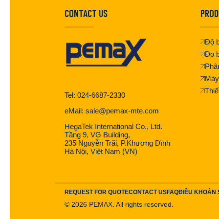
CONTACT US
PROD
Độ b
Đo b
Phân
Máy
Thiế
Tel: 024-6687-2330
eMail: sale@pemax-mte.com
HegaTek International Co., Ltd.
Tầng 9, VG Building,
235 Nguyễn Trãi, P.Khương Đình
Hà Nội, Việt Nam (VN)
REQUEST FOR QUOTE
CONTACT US
FAQ
ĐIỀU KHOẢN
©
2026
PEMAX. All rights reserved.