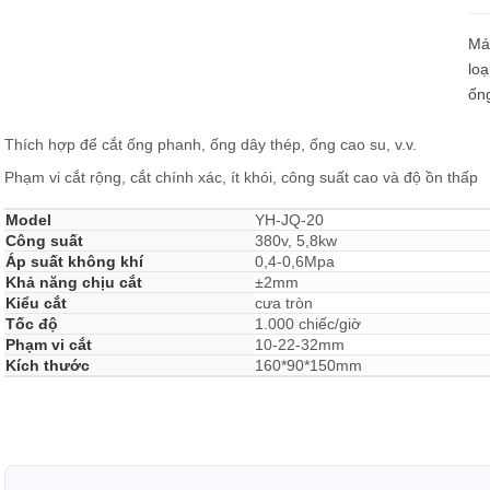
Loadcell và đo lực
Máy
loạ
ống
Thích hợp để cắt ống phanh, ống dây thép, ống cao su, v.v.
Phạm vi cắt rộng, cắt chính xác, ít khói, công suất cao và độ ồn thấp
Model
YH-JQ-20
Công suất
380v, 5,8kw
Áp suất không khí
0,4-0,6Mpa
Khả năng chịu cắt
±2mm
Kiểu cắt
cưa tròn
Tốc độ
1.000 chiếc/giờ
Phạm vi cắt
10-22-32mm
Kích thước
160*90*150mm