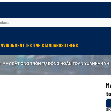
ENVIRONMENT
TESTING STANDARDS
OTHERS
spection
Weather Testing
IEC Testing
Cable Testing
/
MÁY CẮT ỐNG TRÒN TỰ ĐỘNG HOÀN TOÀN YUANHAN YH-
Analysis
Climate & Environment Chamber
Fire Resistance Testing
Geometry Measurement
eter
Sound & Vibration
Sound & Vibration
Optical Instruments
Liquid Analysis
Liquid Analysis
Textitle Testing
Má
Air Quality
Air Quality
Ultrasonic Welding
t
Resistance Welding
Ultrasonic Measurement
SK