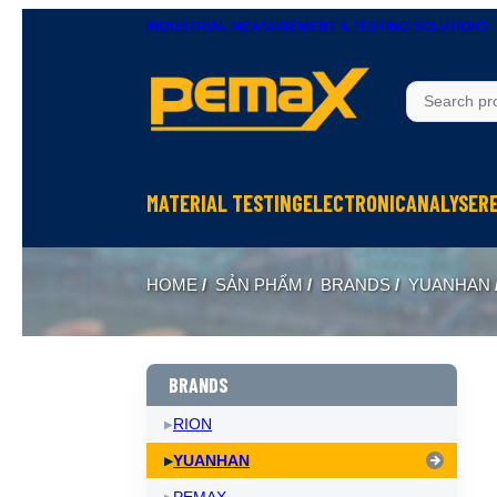
INDUSTRIAL MEASUREMENT & TESTING SOLUTIONS
MATERIAL TESTING
ELECTRONIC
ANALYSER
Thử độ bền vật liệu
Ohm Meters
X-Ray In
HOME
/
SẢN PHẨM
/
BRANDS
/
YUANHAN
Thử nghiệm rung
Meters, Anlyser
Thermal 
Máy đo độ cứng
Test sản phẩm điện tử
Spectrom
Thiết bị chuẩn bị mẫu
Calibrator
BRANDS
RION
YUANHAN