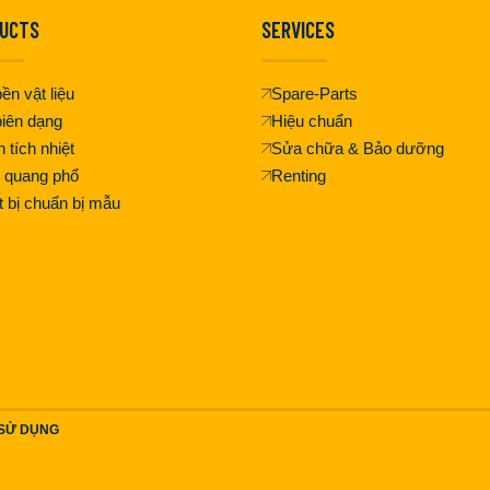
UCTS
SERVICES
ền vật liệu
Spare-Parts
iên dạng
Hiệu chuẩn
 tích nhiệt
Sửa chữa & Bảo dưỡng
 quang phổ
Renting
t bị chuẩn bị mẫu
 SỬ DỤNG