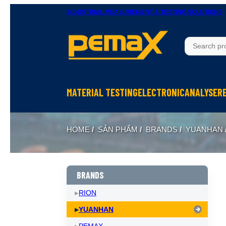
INDUSTRIAL MEASUREMENT & TESTING SOLUTIONS
MATERIAL TESTING
ELECTRONIC
ANALYSER
Thử độ bền vật liệu
Ohm Meters
X-Ray In
HOME
/
SẢN PHẨM
/
BRANDS
/
YUANHAN
Thử nghiệm rung
Meters, Anlyser
Thermal 
Máy đo độ cứng
Test sản phẩm điện tử
Spectrom
Thiết bị chuẩn bị mẫu
Calibrator
BRANDS
RION
YUANHAN