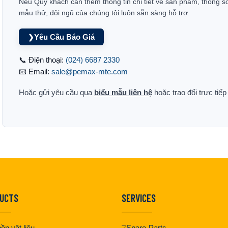
Nếu Quý khách cần thêm thông tin chi tiết về sản phẩm, thông s
mẫu thử, đội ngũ của chúng tôi luôn sẵn sàng hỗ trợ.
Yêu Cầu Báo Giá
❯
📞 Điện thoại:
(024) 6687 2330
📧 Email:
sale@pemax-mte.com
Hoặc gửi yêu cầu qua
biểu mẫu liên hệ
hoặc trao đổi trực tiế
UCTS
SERVICES
ền vật liệu
Spare-Parts