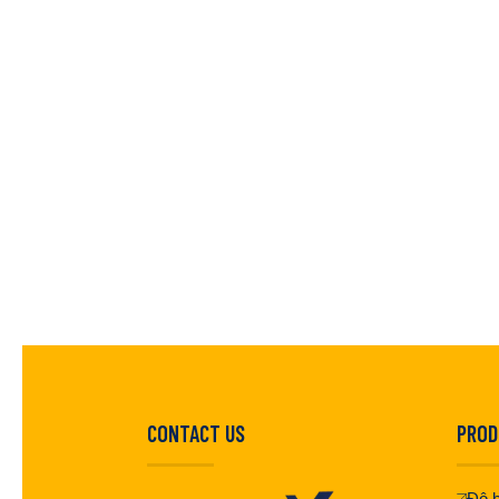
CONTACT US
PROD
Độ b