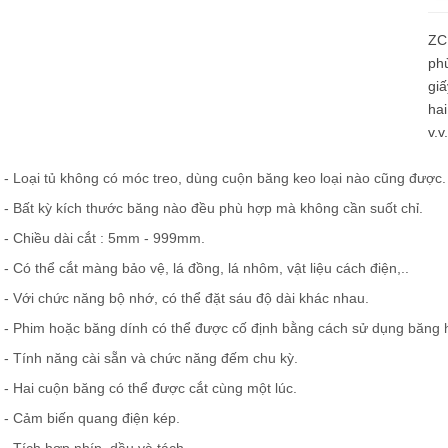
Loadcell và đo lực
ZC
phù
giấ
hai
v.v.
- Loại tủ không có móc treo, dùng cuộn băng keo loại nào cũng được.
- Bất kỳ kích thước băng nào đều phù hợp mà không cần suốt chỉ.
- Chiều dài cắt : 5mm - 999mm.
- Có thể cắt màng bảo vệ, lá đồng, lá nhôm, vật liệu cách điện,..
- Với chức năng bộ nhớ, có thể đặt sáu độ dài khác nhau.
- Phim hoặc băng dính có thể được cố định bằng cách sử dụng băng hỗ
- Tính năng cài sẵn và chức năng đếm chu kỳ.
- Hai cuộn băng có thể được cắt cùng một lúc.
- Cảm biến quang điện kép.