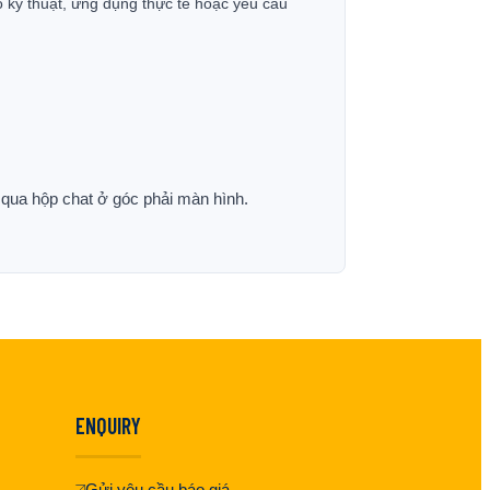
ố kỹ thuật, ứng dụng thực tế hoặc yêu cầu
p qua hộp chat ở góc phải màn hình.
ENQUIRY
Gửi yêu cầu báo giá