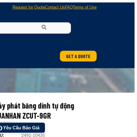
Request for Quote
Contact Us
FAQ
Terms of Use
GET A QUOTE
y phát băng dính tự động
UANHAN ZCUT-9GR
Yêu Cầu Báo Giá
❯
U:
2491-10435