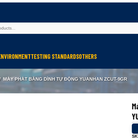
ENVIRONMENT
TESTING STANDARDS
OTHERS
spection
Weather Testing
IEC Testing
Cable Testing
/
MÁY PHÁT BĂNG DÍNH TỰ ĐỘNG YUANHAN ZCUT-9GR
Analysis
Climate & Environment Chamber
Fire Resistance Testing
Geometry Measurement
eter
Sound & Vibration
Sound & Vibration
Optical Instruments
Liquid Analysis
Liquid Analysis
Textitle Testing
Má
Air Quality
Air Quality
Ultrasonic Welding
Y
Resistance Welding
Ultrasonic Measurement
SK