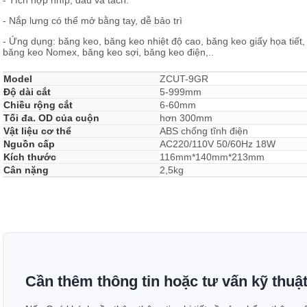
- Tích hợp nhíp, dầu và tách.
- Nắp lưng có thể mở bằng tay, dễ bảo trì
- Ứng dụng: băng keo, băng keo nhiệt độ cao, băng keo giấy họa tiết, 
băng keo Nomex, băng keo sợi, băng keo điện,..
Model
ZCUT-9GR
Độ dài cắt
5-999mm
Chiều rộng cắt
6-60mm
Tối đa. OD của cuộn
hơn 300mm
Vật liệu cơ thể
ABS chống tĩnh điện
Nguồn cấp
AC220/110V 50/60Hz 18W
Kích thước
116mm*140mm*213mm
Cân nặng
2,5kg
Cần thêm thông tin hoặc tư vấn kỹ thuậ