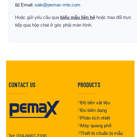
📧 Email:
sale@pemax-mte.com
Hoặc gửi yêu cầu qua
biểu mẫu liên hệ
hoặc trao đổi trực
tiếp qua hộp chat ở góc phải màn hình.
CONTACT US
PRODUCTS
Độ bền vật liệu
Đo biên dạng
Phân tích nhiệt
Máy quang phổ
Thiết bị chuẩn bị mẫu
Tel: 024-6687-2330