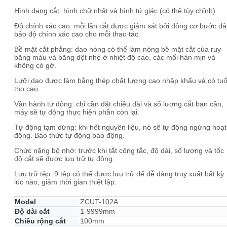
Hình dạng cắt: hình chữ nhật và hình tứ giác (có thể tùy chỉnh)
Độ chính xác cao: mỗi lần cắt được giám sát bởi động cơ bước đ
bảo độ chính xác cao cho mỗi thao tác.
Bề mặt cắt phẳng: dao nóng có thể làm nóng bề mặt cắt của ruy
băng màu và băng dệt nhẹ ở nhiệt độ cao, các mối hàn mịn và
không có gờ.
Lưỡi dao được làm bằng thép chất lượng cao nhập khẩu và có tuổ
thọ cao.
Vận hành tự động: chỉ cần đặt chiều dài và số lượng cắt bạn cần,
máy sẽ tự động thực hiện phần còn lại.
Tự động tạm dừng: khi hết nguyên liệu, nó sẽ tự động ngừng hoạt
động. Báo thức tự động báo động.
Chức năng bộ nhớ: trước khi tắt công tắc, độ dài, số lượng và tốc
độ cắt sẽ được lưu trữ tự động.
Lưu trữ tệp: 9 tệp có thể được lưu trữ để dễ dàng truy xuất bất kỳ
lúc nào, giảm thời gian thiết lập.
Model
ZCUT-102A
Độ dài cắt
1-9999mm
Chiều rộng cắt
100mm