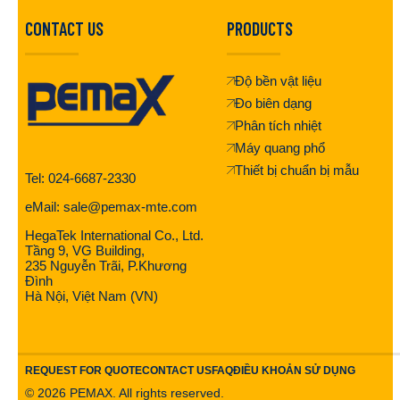
CONTACT US
PRODUCTS
Độ bền vật liệu
Đo biên dạng
Phân tích nhiệt
Máy quang phổ
Thiết bị chuẩn bị mẫu
Tel: 024-6687-2330
eMail: sale@pemax-mte.com
HegaTek International Co., Ltd.
Tầng 9, VG Building,
235 Nguyễn Trãi, P.Khương
Đình
Hà Nội, Việt Nam (VN)
REQUEST FOR QUOTE
CONTACT US
FAQ
ĐIỀU KHOẢN SỬ DỤNG
©
2026
PEMAX. All rights reserved.