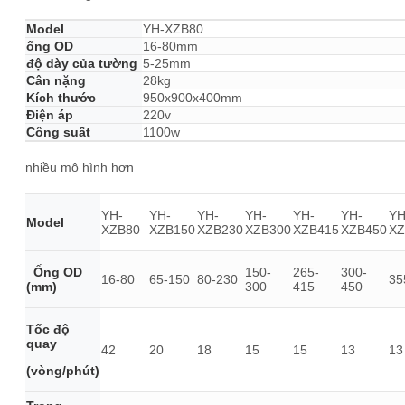
Model
YH-XZB80
ống OD
16-80mm
độ dày của tường
5-25mm
Cân nặng
28kg
Kích thước
950x900x400mm
Điện áp
220v
Công suất
1100w
nhiều mô hình hơn
YH-
YH-
YH-
YH-
YH-
YH-
YH
Model
XZB80
XZB150
XZB230
XZB300
XZB415
XZB450
XZ
Ống OD
150-
265-
300-
16-80
65-150
80-230
35
(mm)
300
415
450
Tốc độ
quay
42
20
18
15
15
13
13
(vòng/phút)