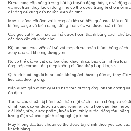
Được cung cấp năng lượng bởi bộ truyền động thủy lực và động 
và một trạm thủy lực di động nhỏ có thể được trang bị cho mỗi má
cắt ống để cung cấp nguồn điện ổn định.
Máy tự động cắt ống với lượng cắt lớn và hiệu quả cao. Mặt cuối
không có gờ và biến dạng, đồng thời việc vát được hoàn thành.
Các góc vát khác nhau có thể được hoàn thành bằng cách chế tạ
các dao cắt vát khác nhau.
Độ an toàn cao: việc cắt và vát mép được hoàn thành bằng cách
xoay dao cắt khi ống đứng yên.
Nó có thể cắt và vát các loại ống khác nhau, bao gồm nhiều loại
ống thép carbon, ống thép không gỉ, ống thép hợp kim, v.v.
Quá trình cắt nguội hoàn toàn không ảnh hưởng đến sự thay đổi v
liệu của đường ống.
Nắp được gắn ở bất kỳ vị trí nào trên đường ống, nhanh chóng và
ổn định.
Tạo ra các chuẩn bị hàn hoàn hảo một cách nhanh chóng và có đ
chính xác cao và được sử dụng rộng rãi trong hóa dầu, bia, nước
giải khát, sữa, dược phẩm, luyện kim, xử lý nước, đóng tàu, năng
lượng điện và các ngành công nghiệp khác.
Máy không đạt tiêu chuẩn có thể được tùy chỉnh theo yêu cầu của
khách hàng.