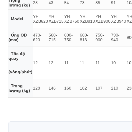
Trọng
28
43
54
73
85
91
10
lượng (kg)
YH-
YH-
YH-
YH-
YH-
YH-
YH
Model
XZB620
XZB715
XZB750
XZB813
XZB900
XZB940
XZ
Ống OD
470-
560-
600-
660-
750-
790-
90
(mm)
620
715
750
813
900
940
Tốc độ
quay
12
12
11
11
11
10
10
(vòng/phút)
Trọng
128
146
160
182
197
210
23
lượng (kg)