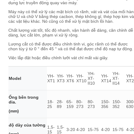
dụng lực truyền động quay vào máy.
Máy này có thể xử lý các mặt bích có rãnh, vát và vát của mối hàn
chữ U và chữ V bằng thép cacbon, thép không gỉ, thép hợp kim và
các vật liệu khác. Nó cũng có thể xử lý mặt bích lồi hàn.
Chất lượng vát tốt, tốc độ nhanh, vận hành dễ dàng, căn chỉnh dễ
dàng, lực cắt lớn, phạm vi xử lý rộng.
Lượng cắt có thể được điều chỉnh tinh vi, góc rãnh có thể được
chọn tùy ý từ 0 ° đến 45 ° và có thể đạt được chế độ nạp tự động.
Việc lắp đặt hoặc điều chỉnh lưỡi vát chỉ mất vài giây.
YH-
YH-
YH-
YH-
YH-
YH-
YH-
YH-
Model
XT-
XT-
XT1
XT3
XT6
XT10
XT14
XT2
II10
II14
Ống bên trong
18-
28-
65-
80-
80-
150-
150-
300
dia.
25
89
159
273
273
356
352
630
(mm)
độ dày của tường
1,5-
1,5-
3-20
4-20
15-75
4-20
15-75
4-2
15
15