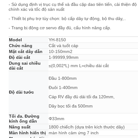
- Sử dụng định vị trục cụ thể và đầu cặp dao tiên tiến, cải thiện độ
chính xác và tốc độ sản xuất
- Thiết bị phụ trợ tùy chọn: bộ cấp dây tự động, bộ thu dây,..
- Trang bị động cơ servo đầy đủ, cấu hình nâng cấp.
Model
YH-8150
Chức năng
Cắt và tuốt cáp
Mặt cắt dây dẫn
10-150mm2
Độ dài cắt
1-99999,99mm
Dung sai chiều
≤(0,002*L) mm L=chiều dài cắt
dài cắt
Đầu 1-800mm
Đuôi 1-400mm
Độ dài tước
Cáp RV đầy đủ dải tối đa 120mm,
Dây bọc tối đa 500mm
Tối đa. Đường
Φ33mm
kính ống dẫn
Năng suất
1800 chiếc/h (dựa trên kích thước dây)
Màn hình hiển thị
màn hình cảm ứng 7 inch