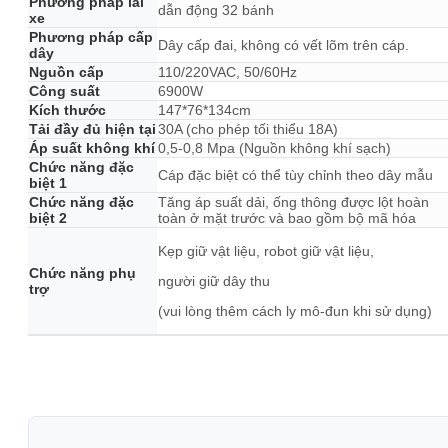
Phương pháp lái
dẫn động 32 bánh
xe
Phương pháp cấp
Dây cấp đai, không có vết lõm trên cáp.
dây
Nguồn cấp
110/220VAC, 50/60Hz
Công suất
6900W
Kích thước
147*76*134cm
Tải đầy đủ hiện tại
30A (cho phép tối thiểu 18A)
Áp suất không khí
0,5-0,8 Mpa (Nguồn không khí sạch)
Chức năng đặc
Cáp đặc biệt có thể tùy chỉnh theo dây mẫu
biệt 1
Chức năng đặc
Tăng áp suất dải, ống thông được lột hoàn
biệt 2
toàn ở mặt trước và bao gồm bộ mã hóa
Kẹp giữ vật liệu, robot giữ vật liệu,
Chức năng phụ
người giữ dây thu
trợ
(vui lòng thêm cách ly mô-đun khi sử dụng)