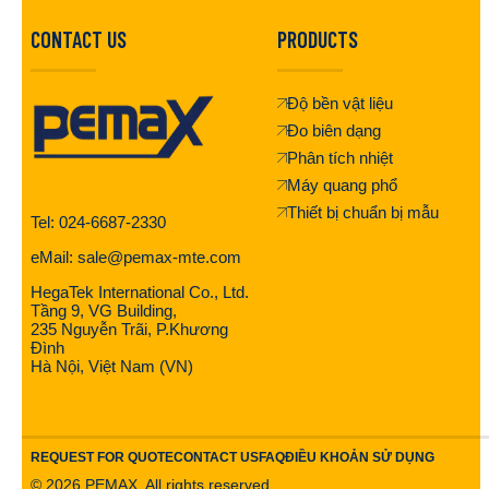
CONTACT US
PRODUCTS
Độ bền vật liệu
Đo biên dạng
Phân tích nhiệt
Máy quang phổ
Thiết bị chuẩn bị mẫu
Tel: 024-6687-2330
eMail: sale@pemax-mte.com
HegaTek International Co., Ltd.
Tầng 9, VG Building,
235 Nguyễn Trãi, P.Khương
Đình
Hà Nội, Việt Nam (VN)
REQUEST FOR QUOTE
CONTACT US
FAQ
ĐIỀU KHOẢN SỬ DỤNG
©
2026
PEMAX. All rights reserved.