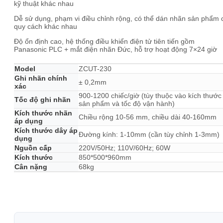
kỹ thuật khác nhau
Dễ sử dụng, phạm vi điều chỉnh rộng, có thể dán nhãn sản phẩm 
quy cách khác nhau
Độ ổn định cao, hệ thống điều khiển điện tử tiên tiến gồm
Panasonic PLC + mắt điện nhãn Đức, hỗ trợ hoạt động 7×24 giờ
Model
ZCUT-230
Ghi nhãn chính
± 0,2mm
xác
900-1200 chiếc/giờ (tùy thuộc vào kích thước
Tốc độ ghi nhãn
sản phẩm và tốc độ vận hành)
Kích thước nhãn
Chiều rộng 10-56 mm, chiều dài 40-160mm
áp dụng
Kích thước dây áp
Đường kính: 1-10mm (cần tùy chỉnh 1-3mm)
dụng
Nguồn cấp
220V/50Hz; 110V/60Hz; 60W
Kích thước
850*500*960mm
Cân nặng
68kg