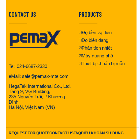
CONTACT US
PRODUCTS
Độ bền vật liệu
Đo biên dạng
Phân tích nhiệt
Máy quang phổ
Thiết bị chuẩn bị mẫu
Tel: 024-6687-2330
eMail: sale@pemax-mte.com
HegaTek International Co., Ltd.
Tầng 9, VG Building,
235 Nguyễn Trãi, P.Khương
Đình
Hà Nội, Việt Nam (VN)
REQUEST FOR QUOTE
CONTACT US
FAQ
ĐIỀU KHOẢN SỬ DỤNG