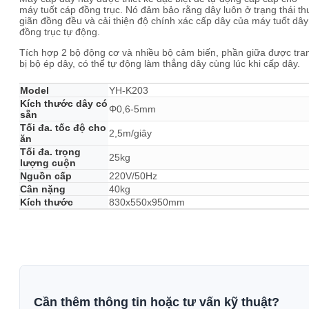
máy tuốt cáp đồng trục. Nó đảm bảo rằng dây luôn ở trạng thái th
giãn đồng đều và cải thiện độ chính xác cấp dây của máy tuốt dây
đồng trục tự động.
Tích hợp 2 bộ động cơ và nhiều bộ cảm biến, phần giữa được tra
bị bộ ép dây, có thể tự động làm thẳng dây cùng lúc khi cấp dây.
Model
YH-K203
Kích thước dây có
Φ0,6-5mm
sẵn
Tối đa. tốc độ cho
2,5m/giây
ăn
Tối đa. trọng
25kg
lượng cuộn
Nguồn cấp
220V/50Hz
Cân nặng
40kg
Kích thước
830x550x950mm
Cần thêm thông tin hoặc tư vấn kỹ thuật?