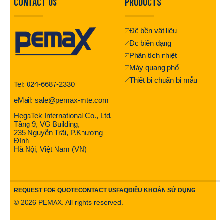
CONTACT US
PRODUCTS
Độ bền vật liệu
Đo biên dạng
Phân tích nhiệt
Máy quang phổ
Thiết bị chuẩn bị mẫu
Tel: 024-6687-2330
eMail: sale@pemax-mte.com
HegaTek International Co., Ltd.
Tầng 9, VG Building,
235 Nguyễn Trãi, P.Khương
Đình
Hà Nội, Việt Nam (VN)
REQUEST FOR QUOTE
CONTACT US
FAQ
ĐIỀU KHOẢN SỬ DỤNG
©
2026
PEMAX. All rights reserved.