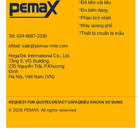
Độ bền vật liệu
Đo biên dạng
Phân tích nhiệt
Máy quang phổ
Thiết bị chuẩn bị mẫu
Tel: 024-6687-2330
eMail: sale@pemax-mte.com
HegaTek International Co., Ltd.
Tầng 9, VG Building,
235 Nguyễn Trãi, P.Khương
Đình
Hà Nội, Việt Nam (VN)
REQUEST FOR QUOTE
CONTACT US
FAQ
ĐIỀU KHOẢN SỬ DỤNG
©
2026
PEMAX. All rights reserved.