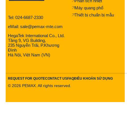
Phân tích nhiệt
Máy quang phổ
Thiết bị chuẩn bị mẫu
Tel: 024-6687-2330
eMail: sale@pemax-mte.com
HegaTek International Co., Ltd.
Tầng 9, VG Building,
235 Nguyễn Trãi, P.Khương
Đình
Hà Nội, Việt Nam (VN)
REQUEST FOR QUOTE
CONTACT US
FAQ
ĐIỀU KHOẢN SỬ DỤNG
©
2026
PEMAX. All rights reserved.