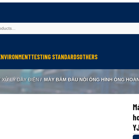
ENVIRONMENT
TESTING STANDARDS
OTHERS
spection
Weather Testing
IEC Testing
Cable Testing
 XỬ LÝ DÂY ĐIỆN
/
MÁY BẤM ĐẦU NỐI ỐNG HÌNH ỐNG HOÀN TOÀN TỰ
Analysis
Climate & Environment Chamber
Fire Resistance Testing
Geometry Measurement
eter
Sound & Vibration
Sound & Vibration
Optical Instruments
Liquid Analysis
Liquid Analysis
Textitle Testing
Má
Air Quality
Air Quality
Ultrasonic Welding
h
Resistance Welding
YJ
Ultrasonic Measurement