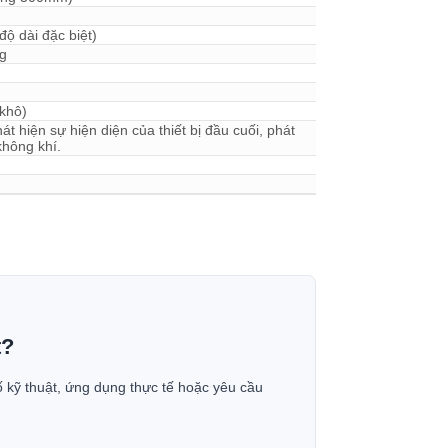
ộ dài đặc biệt)
ng
 khô)
át hiện sự hiện diện của thiết bị đầu cuối, phát
không khí.
t?
ố kỹ thuật, ứng dụng thực tế hoặc yêu cầu