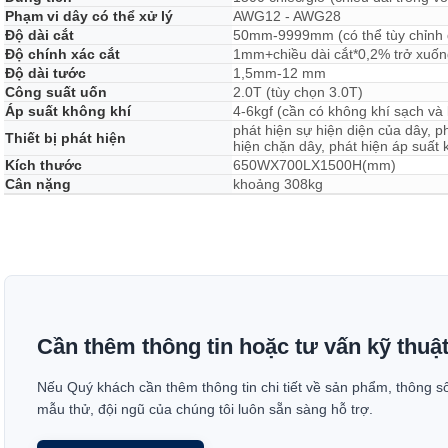
Phạm vi dây có thể xử lý
AWG12 - AWG28
Độ dài cắt
50mm-9999mm (có thể tùy chỉnh đ
Độ chính xác cắt
1mm+chiều dài cắt*0,2% trở xuố
Độ dài tước
1,5mm-12 mm
Công suất uốn
2.0T (tùy chọn 3.0T)
Áp suất không khí
4-6kgf (cần có không khí sạch và
phát hiện sự hiện diện của dây, ph
Thiết bị phát hiện
hiện chặn dây, phát hiện áp suất 
Kích thước
650WX700LX1500H(mm)
Cân nặng
khoảng 308kg
Cần thêm thông tin hoặc tư vấn kỹ thuậ
Nếu Quý khách cần thêm thông tin chi tiết về sản phẩm, thông s
mẫu thử, đội ngũ của chúng tôi luôn sẵn sàng hỗ trợ.