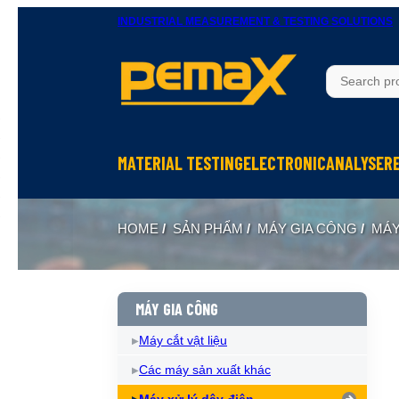
INDUSTRIAL MEASUREMENT & TESTING SOLUTIONS
MATERIAL TESTING
ELECTRONIC
ANALYSER
Thử độ bền vật liệu
Ohm Meters
X-Ray In
HOME
/
SẢN PHẨM
/
MÁY GIA CÔNG
/
MÁY
Thử nghiệm rung
Meters, Anlyser
Thermal 
Máy đo độ cứng
Test sản phẩm điện tử
Spectrom
Thiết bị chuẩn bị mẫu
Calibrator
MÁY GIA CÔNG
Máy cắt vật liệu
Các máy sản xuất khác