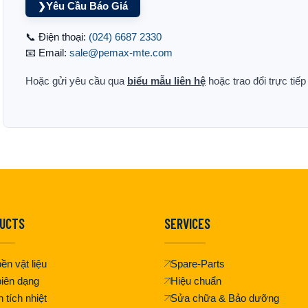
Yêu Cầu Báo Giá
❯
📞 Điện thoại:
(024) 6687 2330
📧 Email:
sale@pemax-mte.com
Hoặc gửi yêu cầu qua
biểu mẫu liên hệ
hoặc trao đổi trực tiế
UCTS
SERVICES
ền vật liệu
Spare-Parts
iên dạng
Hiệu chuẩn
 tích nhiệt
Sửa chữa & Bảo dưỡng