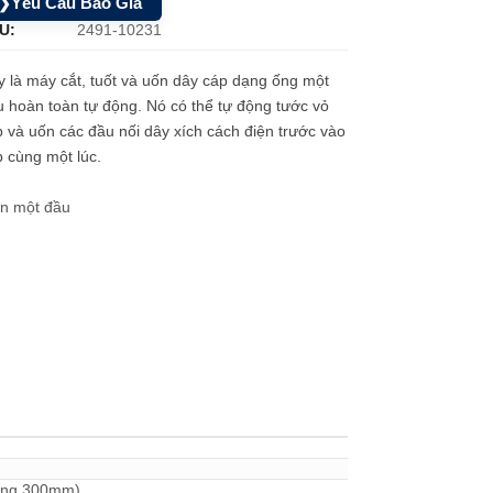
Yêu Cầu Báo Giá
❯
U:
2491-10231
 là máy cắt, tuốt và uốn dây cáp dạng ống một
 hoàn toàn tự động. Nó có thể tự động tước vỏ
 và uốn các đầu nối dây xích cách điện trước vào
 cùng một lúc.
ện một đầu
vòng 300mm)