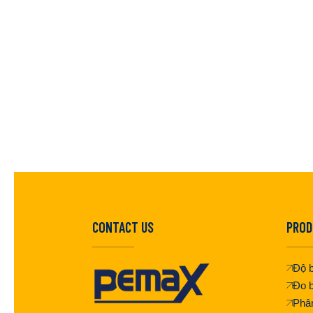
CONTACT US
PROD
Độ b
Đo b
Phân