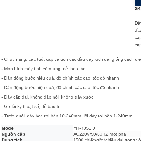
Loadcell và đo lực
SK
Đây
đầu
cáp
cáp
- Chức năng: cắt, tuốt cáp và uốn các đầu dây xích dạng ống cách đi
- Màn hình máy tính cảm ứng, dễ thao tác
- Dẫn động bước hiệu quả, độ chính xác cao, tốc độ nhanh
- Dẫn động bước hiệu quả, độ chính xác cao, tốc độ nhanh
- Dây cấp đai, không dập nổi, không trầy xước
- Gỡ lỗi kỹ thuật số, dễ bảo trì
- Tước đuôi: dây bọc rơi hẳn 10-240mm, lõi dây rơi hẳn 1-240mm
Model
YH-YJS1.0
Nguồn cấp
AC220V/50/60HZ một pha
Dung tích
1500 chiếc/giờ (chiều dài trong 