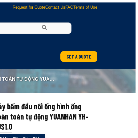
Request for Quote
Contact Us
FAQ
Terms of Use
GET A QUOTE
 ĐỘNG YUANHAN YH-YJS1.0
y bấm đầu nối ống hình ống
oàn toàn tự động YUANHAN YH-
S1.0