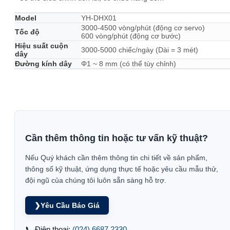
Model
YH-DHX01
3000-4500 vòng/phút (động cơ servo)
Tốc độ
600 vòng/phút (động cơ bước)
Hiệu suất cuộn
3000-5000 chiếc/ngày (Dài = 3 mét)
dây
Đường kính dây
Φ1 ~ 8 mm (có thể tùy chỉnh)
Cần thêm thông tin hoặc tư vấn kỹ thuật?
Nếu Quý khách cần thêm thông tin chi tiết về sản phẩm,
thông số kỹ thuật, ứng dụng thực tế hoặc yêu cầu mẫu thử,
đội ngũ của chúng tôi luôn sẵn sàng hỗ trợ.
❯
Yêu Cầu Báo Giá
📞 Điện thoại:
(024) 6687 2330