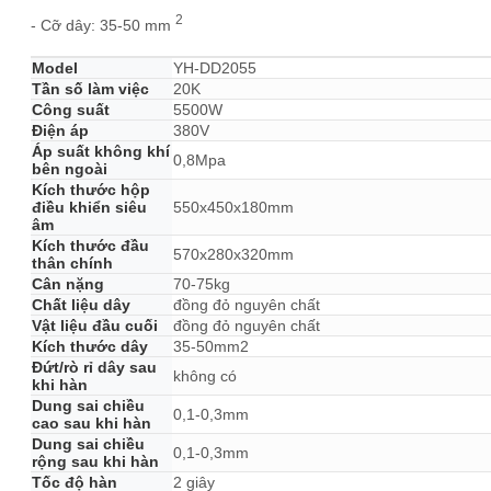
2
- Cỡ dây: 35-50 mm
Model
YH-DD2055
Tần số làm việc
20K
Công suất
5500W
Điện áp
380V
Áp suất không khí
0,8Mpa
bên ngoài
Kích thước hộp
điều khiển siêu
550x450x180mm
âm
Kích thước đầu
570x280x320mm
thân chính
Cân nặng
70-75kg
Chất liệu dây
đồng đỏ nguyên chất
Vật liệu đầu cuối
đồng đỏ nguyên chất
Kích thước dây
35-50mm2
Đứt/rò rỉ dây sau
không có
khi hàn
Dung sai chiều
0,1-0,3mm
cao sau khi hàn
Dung sai chiều
0,1-0,3mm
rộng sau khi hàn
Tốc độ hàn
2 giây