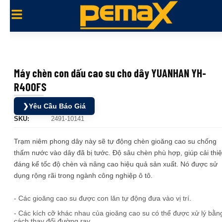
Máy chèn con dấu cao su cho dây YUANHAN YH-
R400FS
❯
Yêu Cầu Báo Giá
SKU:
2491-10141
Trạm niêm phong dây này sẽ tự động chèn gioăng cao su chống
thấm nước vào dây đã bị tước. Độ sâu chèn phù hợp, giúp cải thi
đáng kể tốc độ chèn và nâng cao hiệu quả sản xuất. Nó được sử
dụng rộng rãi trong ngành công nghiệp ô tô.
- Các gioăng cao su được con lăn tự động đưa vào vị trí.
- Các kích cỡ khác nhau của gioăng cao su có thể được xử lý bằn
cách thay đổi đường ray