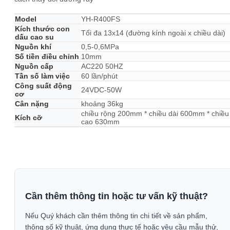
Model
YH-R400FS
Kích thước con
Tối đa 13x14 (đường kính ngoài x chiều dài)
dấu cao su
Nguồn khí
0,5-0,6MPa
Số tiền điều chỉnh
10mm
Nguồn cấp
AC220 50HZ
Tần số làm việc
60 lần/phút
Công suất động
24VDC-50W
cơ
Cân nặng
khoảng 36kg
chiều rộng 200mm * chiều dài 600mm * chiều
Kích cỡ
cao 630mm
Cần thêm thông tin hoặc tư vấn kỹ thuật?
Nếu Quý khách cần thêm thông tin chi tiết về sản phẩm,
thông số kỹ thuật, ứng dụng thực tế hoặc yêu cầu mẫu thử,