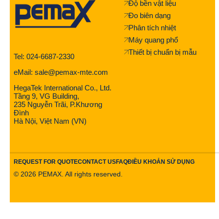
Độ bền vật liệu
Đo biên dạng
Phân tích nhiệt
Máy quang phổ
Thiết bị chuẩn bị mẫu
Tel: 024-6687-2330
eMail: sale@pemax-mte.com
HegaTek International Co., Ltd.
Tầng 9, VG Building,
235 Nguyễn Trãi, P.Khương
Đình
Hà Nội, Việt Nam (VN)
REQUEST FOR QUOTE
CONTACT US
FAQ
ĐIỀU KHOẢN SỬ DỤNG
©
2026
PEMAX. All rights reserved.