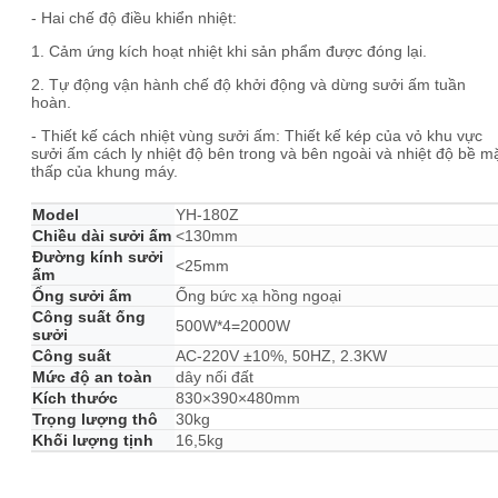
- Hai chế độ điều khiển nhiệt:
1. Cảm ứng kích hoạt nhiệt khi sản phẩm được đóng lại.
2. Tự động vận hành chế độ khởi động và dừng sưởi ấm tuần
hoàn.
- Thiết kế cách nhiệt vùng sưởi ấm: Thiết kế kép của vỏ khu vực
sưởi ấm cách ly nhiệt độ bên trong và bên ngoài và nhiệt độ bề m
thấp của khung máy.
Model
YH-180Z
Chiều dài sưởi ấm
<130mm
Đường kính sưởi
<25mm
ấm
Ống sưởi ấm
Ống bức xạ hồng ngoại
Công suất ống
500W*4=2000W
sưởi
Công suất
AC-220V ±10%, 50HZ, 2.3KW
Mức độ an toàn
dây nối đất
Kích thước
830×390×480mm
Trọng lượng thô
30kg
Khối lượng tịnh
16,5kg