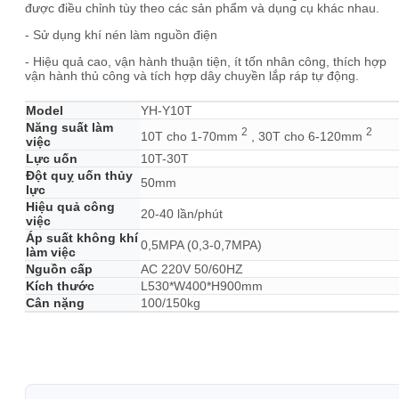
được điều chỉnh tùy theo các sản phẩm và dụng cụ khác nhau.
- Sử dụng khí nén làm nguồn điện
- Hiệu quả cao, vận hành thuận tiện, ít tốn nhân công, thích hợp
vận hành thủ công và tích hợp dây chuyền lắp ráp tự động.
Model
YH-Y10T
Năng suất làm
2
2
10T cho 1-70mm
, 30T cho 6-120mm
việc
Lực uốn
10T-30T
Đột quỵ uốn thủy
50mm
lực
Hiệu quả công
20-40 lần/phút
việc
Áp suất không khí
0,5MPA (0,3-0,7MPA)
làm việc
Nguồn cấp
AC 220V 50/60HZ
Kích thước
L530*W400*H900mm
Cân nặng
100/150kg