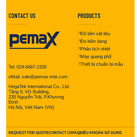
CONTACT US
PRODUCTS
Độ bền vật liệu
Đo biên dạng
Phân tích nhiệt
Máy quang phổ
Thiết bị chuẩn bị mẫu
Tel: 024-6687-2330
eMail: sale@pemax-mte.com
HegaTek International Co., Ltd.
Tầng 9, VG Building,
235 Nguyễn Trãi, P.Khương
Đình
Hà Nội, Việt Nam (VN)
REQUEST FOR QUOTE
CONTACT US
FAQ
ĐIỀU KHOẢN SỬ DỤNG