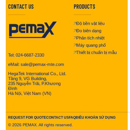
CONTACT US
PRODUCTS
Độ bền vật liệu
Đo biên dạng
Phân tích nhiệt
Máy quang phổ
Thiết bị chuẩn bị mẫu
Tel: 024-6687-2330
eMail: sale@pemax-mte.com
HegaTek International Co., Ltd.
Tầng 9, VG Building,
235 Nguyễn Trãi, P.Khương
Đình
Hà Nội, Việt Nam (VN)
REQUEST FOR QUOTE
CONTACT US
FAQ
ĐIỀU KHOẢN SỬ DỤNG
©
2026
PEMAX. All rights reserved.