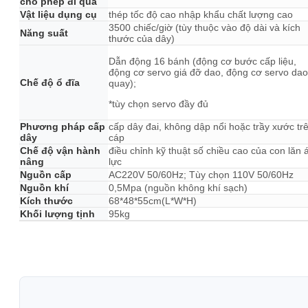
cho phép đi qua
Vật liệu dụng cụ
thép tốc độ cao nhập khẩu chất lượng cao
3500 chiếc/giờ (tùy thuộc vào độ dài và kích
Năng suất
thước của dây)
Dẫn động 16 bánh (động cơ bước cấp liệu,
động cơ servo giá đỡ dao, động cơ servo dao
Chế độ ổ đĩa
quay);
*tùy chọn servo đầy đủ
Phương pháp cấp
cấp dây đai, không dập nổi hoặc trầy xước tr
dây
cáp
Chế độ vận hành
điều chỉnh kỹ thuật số chiều cao của con lăn 
nâng
lực
Nguồn cấp
AC220V 50/60Hz; Tùy chọn 110V 50/60Hz
Nguồn khí
0,5Mpa (nguồn không khí sạch)
Kích thước
68*48*55cm(L*W*H)
Khối lượng tịnh
95kg