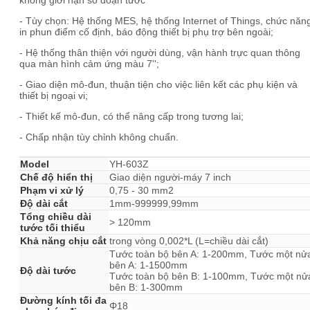
không giới hạn số đoạn tước
- Tùy chọn: Hệ thống MES, hệ thống Internet of Things, chức năn
in phun điểm cố định, báo động thiết bị phụ trợ bên ngoài;
- Hệ thống thân thiện với người dùng, vận hành trực quan thông
qua màn hình cảm ứng màu 7'';
- Giao diện mô-đun, thuận tiện cho việc liên kết các phụ kiện và
thiết bị ngoại vi;
- Thiết kế mô-đun, có thể nâng cấp trong tương lai;
- Chấp nhận tùy chỉnh không chuẩn.
Model
YH-603Z
Chế độ hiển thị
Giao diện người-máy 7 inch
Phạm vi xử lý
0,75 - 30 mm2
Độ dài cắt
1mm-999999,99mm
Tổng chiều dài
> 120mm
tước tối thiểu
Khả năng chịu cắt
trong vòng 0,002*L (L=chiều dài cắt)
Tước toàn bộ bên A: 1-200mm, Tước một nử
bên A: 1-1500mm
Độ dài tước
Tước toàn bộ bên B: 1-100mm, Tước một nử
bên B: 1-300mm
Đường kính tối đa
Φ18