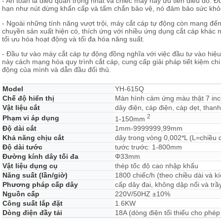
- An toàn là điều quan trọng nhất và chiếc máy này ưu tiên điều đó. Đư
hạn như nút dừng khẩn cấp và tấm chắn bảo vệ, nó đảm bảo sức khỏ
- Ngoài những tính năng vượt trội, máy cắt cáp tự động còn mang đế
chuyền sản xuất hiện có, thích ứng với nhiều ứng dụng cắt cáp khác 
tối ưu hóa hoạt động và tối đa hóa năng suất.
- Đầu tư vào máy cắt cáp tự động đồng nghĩa với việc đầu tư vào hiệu q
này cách mạng hóa quy trình cắt cáp, cung cấp giải pháp tiết kiệm ch
động của mình và dẫn đầu đối thủ.
Model
YH-615Q
Chế độ hiển thị
Màn hình cảm ứng màu thật 7 in
Vật liệu cắt
dây điện, cáp điện, cáp dẹt, t
2
Phạm vi áp dụng
1-150mm
Độ dài cắt
1mm-9999999,99mm
Khả năng chịu cắt
dây trong vòng 0,002*L (L=chiều d
Độ dài tước
tước trước: 1-800mm
Đường kính dây tối đa
Φ33mm
Vật liệu dụng cụ
thép tốc độ cao nhập khẩu
Năng suất (lần/giờ)
1800 chiếc/h (theo chiều dài và k
Phương pháp cấp dây
cấp dây đai, không dập nổi và tr
Nguồn cấp
220V/50HZ ±10%
Công suất lắp đặt
1.6KW
Dòng điện đầy tải
18A (dòng điện tối thiểu cho ph