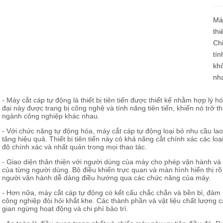
Loadcell và đo lực
Máy
thi
Chi
tín
khô
nh
- Máy cắt cáp tự động là thiết bị tiên tiến được thiết kế nhằm hợp lý 
đại này được trang bị công nghệ và tính năng tiên tiến, khiến nó trở 
ngành công nghiệp khác nhau.
- Với chức năng tự động hóa, máy cắt cáp tự động loại bỏ nhu cầu lao
tăng hiệu quả. Thiết bị tiên tiến này có khả năng cắt chính xác các lo
độ chính xác và nhất quán trong mọi thao tác.
- Giao diện thân thiện với người dùng của máy cho phép vận hành và 
của từng người dùng. Bộ điều khiển trực quan và màn hình hiển thị rõ
người vận hành dễ dàng điều hướng qua các chức năng của máy.
- Hơn nữa, máy cắt cáp tự động có kết cấu chắc chắn và bền bỉ, đảm 
công nghiệp đòi hỏi khắt khe. Các thành phần và vật liệu chất lượng c
gian ngừng hoạt động và chi phí bảo trì.