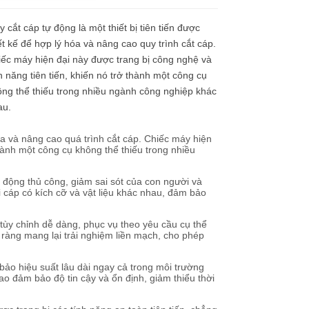
 cắt cáp tự động là một thiết bị tiên tiến được
ết kế để hợp lý hóa và nâng cao quy trình cắt cáp.
ếc máy hiện đại này được trang bị công nghệ và
h năng tiên tiến, khiến nó trở thành một công cụ
ng thể thiếu trong nhiều ngành công nghiệp khác
au.
hóa và nâng cao quá trình cắt cáp. Chiếc máy hiện
thành một công cụ không thể thiếu trong nhiều
 động thủ công, giảm sai sót của con người và
ại cáp có kích cỡ và vật liệu khác nhau, đảm bảo
tùy chỉnh dễ dàng, phục vụ theo yêu cầu cụ thể
 ràng mang lại trải nghiệm liền mạch, cho phép
bảo hiệu suất lâu dài ngay cả trong môi trường
ao đảm bảo độ tin cậy và ổn định, giảm thiểu thời