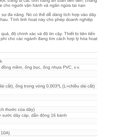
ợc trang bị các tính năng an toàn tiên tiến, chẳng
e cho người vận hành và ngăn ngừa tai nạn.
n sự đa năng. Nó có thể dễ dàng tích hợp vào dây
nhau. Tính linh hoạt này cho phép doanh nghiệp
uả, độ chính xác và độ tin cậy. Thiết bị tiên tiến
i phí cho các ngành đang tìm cách hợp lý hóa hoạt
ch
hanh đồng mềm, ống bọc, ống nhựa PVC, v.v.
ài cắt), ống trong vòng 0,003*L (L=chiều dài cắt)
ích thước của dây)
ầy xước dây cáp, dẫn động 16 bánh
ép 10A)