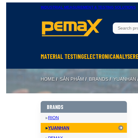
INDUSTRIAL MEASUREMENT & TESTING SOLUTIONS
MATERIAL TESTING
ELECTRONIC
ANALYSER
Thử độ bền vật liệu
Ohm Meters
X-Ray In
HOME
/
SẢN PHẨM
/
BRANDS
/
YUANHAN
Thử nghiệm rung
Meters, Anlyser
Thermal 
Máy đo độ cứng
Test sản phẩm điện tử
Spectrom
Thiết bị chuẩn bị mẫu
Calibrator
BRANDS
RION
YUANHAN