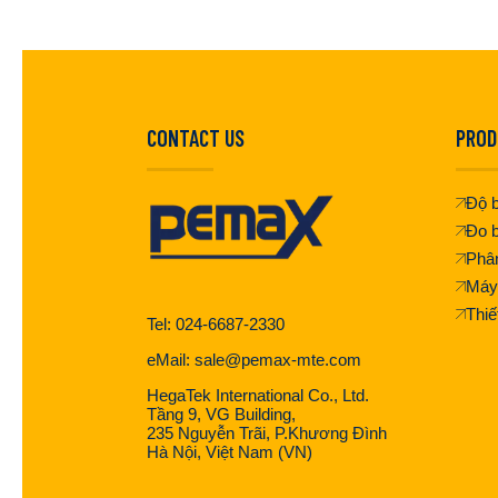
CONTACT US
PROD
Độ b
Đo b
Phân
Máy
Thiế
Tel: 024-6687-2330
eMail: sale@pemax-mte.com
HegaTek International Co., Ltd.
Tầng 9, VG Building,
235 Nguyễn Trãi, P.Khương Đình
Hà Nội, Việt Nam (VN)