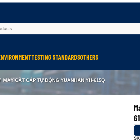
ENVIRONMENT
TESTING STANDARDS
OTHERS
spection
Weather Testing
IEC Testing
Cable Testing
/
MÁY CẮT CÁP TỰ ĐỘNG YUANHAN YH-615Q
Analysis
Climate & Environment Chamber
Fire Resistance Testing
Geometry Measurement
eter
Sound & Vibration
Sound & Vibration
Optical Instruments
Liquid Analysis
Liquid Analysis
Textitle Testing
M
Air Quality
Air Quality
Ultrasonic Welding
6
Resistance Welding
Ultrasonic Measurement
SK