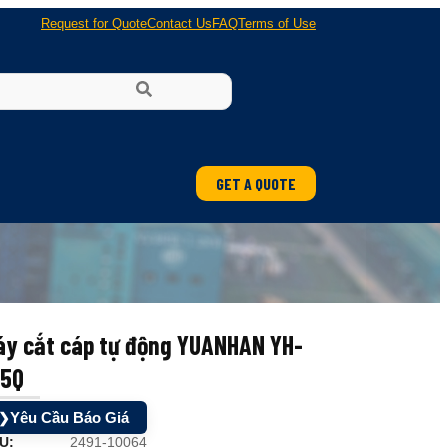
Request for Quote
Contact Us
FAQ
Terms of Use
GET A QUOTE
áy cắt cáp tự động YUANHAN YH-
15Q
Yêu Cầu Báo Giá
❯
U:
2491-10064