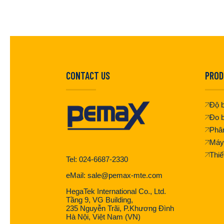
CONTACT US
PROD
Độ b
Đo b
Phân
Máy
Thiế
Tel: 024-6687-2330
eMail: sale@pemax-mte.com
HegaTek International Co., Ltd.
Tầng 9, VG Building,
235 Nguyễn Trãi, P.Khương Đình
Hà Nội, Việt Nam (VN)