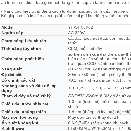
an toàn toàn diện, bao gồm nút dừng khẩn cấp và tấm chắn bảo vệ, đ
- Nâng cao hiệu quả: Bằng cách tự động hóa quy trình gấp mép và ch
Nó giúp loại bỏ lỗi của con người, giảm chi phí lao động và tối ưu hó
Model
YH-SHCJK02
Nguồn cấp
AC 220V
cắt dây, tuốt một đầu, uốn một đ
Chức năng tiêu chuẩn
thiếc
Tính năng tùy chọn
CFM, mắc kẹt dây
sự hiện diện của dây điện, dây thắ
Chức năng phát hiện
hiện diện của vỏ nhựa, cảnh báo 
trực quan CCD, cảnh báo thiếu thi
Năng suất
400-450 chu kỳ hành động/giờ (24
Độ dài cắt
30mm-750mm (Thông số kỹ thuật đ
Độ chính xác cắt
+0,1mm + chiều dài cắt x 0,1% tr
Khoảng cách vỏ đầu nối áp
1,0, 1,25, 1,5, 2,0, 2,54, 3,96 (m
dụng
Phạm vi dây có thể xử lý
AWG#32-AWG#18 (dây điện tử và
1-9mm (tước một nửa hoặc toàn bộ
Chiều dài tước phía sau
chỉnh)
Chiều dài nhúng thiếc
1-9mm (thông số kỹ thuật đặc biệt
Máy uốn tóc bồng
Máy uốn tần số thay đổi 2T
Áp suất không khí
0,6-0,7MPa (cần không khí sạch 
Kích thước
L1900MM x W1100MM x H17 6