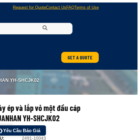
Request for Quote
Contact Us
FAQ
Terms of Use
GET A QUOTE
HAN YH-SHCJK02
y ép và lắp vỏ một đầu cáp
UANHAN YH-SHCJK02
Yêu Cầu Báo Giá
❯
U:
2491-10043