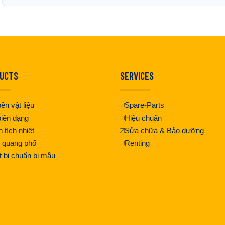
UCTS
SERVICES
ền vật liệu
Spare-Parts
iên dạng
Hiệu chuẩn
 tích nhiệt
Sửa chữa & Bảo dưỡng
 quang phổ
Renting
t bị chuẩn bị mẫu