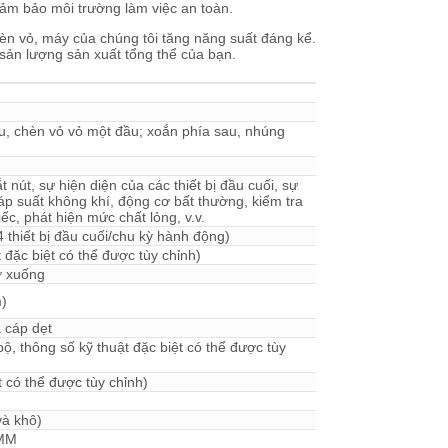
ảm bảo môi trường làm việc an toàn.
èn vỏ, máy của chúng tôi tăng năng suất đáng kể.
a sản lượng sản xuất tổng thể của bạn.
ầu, chèn vỏ vỏ một đầu; xoắn phía sau, nhúng
t nút, sự hiện diện của các thiết bị đầu cuối, sự
áp suất không khí, động cơ bất thường, kiểm tra
ếc, phát hiện mức chất lỏng, v.v.
 thiết bị đầu cuối/chu kỳ hành động)
ặc biệt có thể được tùy chỉnh)
ở xuống
m)
 cáp dẹt
, thông số kỹ thuật đặc biệt có thể được tùy
 có thể được tùy chỉnh)
và khô)
0MM