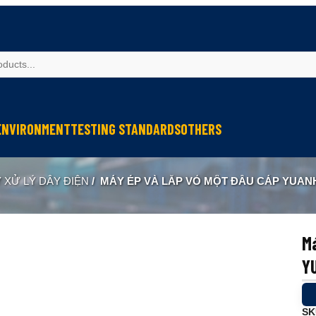
ENVIRONMENT
TESTING STANDARDS
OTHERS
spection
Weather Testing
IEC Testing
Cable Testing
 XỬ LÝ DÂY ĐIỆN
/
MÁY ÉP VÀ LẮP VỎ MỘT ĐẦU CÁP YUAN
Analysis
Climate & Environment Chamber
Fire Resistance Testing
Geometry Measurement
eter
Sound & Vibration
Sound & Vibration
Optical Instruments
Liquid Analysis
Liquid Analysis
Textitle Testing
Má
Air Quality
Air Quality
Ultrasonic Welding
Y
Resistance Welding
Ultrasonic Measurement
SK