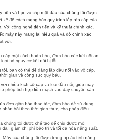
y uốn và bọc vỏ cáp một đầu của chúng tôi được
ết kế để cách mạng hóa quy trình lắp ráp cáp của
. Với công nghệ tiên tiến và kỹ thuật chính xác,
ếc máy này mang lại hiệu quả và độ chính xác
ệt vời.
u cáp một cách hoàn hảo, đảm bảo các kết nối an
oại bỏ nguy cơ kết nối bị lỗi.
 tôi, bạn có thể dễ dàng lắp đầu nối vào vỏ cáp.
 thời gian và công sức quý báu.
 với nhiều kích cỡ cáp và loại đầu nối, giúp máy
ho phép tích hợp liền mạch vào dây chuyền sản
giúp đơn giản hóa thao tác, đảm bảo dễ sử dụng
phản hồi theo thời gian thực, cho phép điều
ủa chúng tôi được chế tạo để chịu được môi
ài, giảm chi phí bảo trì và tối đa hóa năng suất.
h. Máy của chúng tôi được trang bị các tính năng