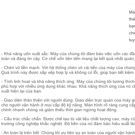
Loadcell và đo lực
Má
thi
bạn
chi
tuy
- Khả năng uốn xuất sắc: Máy của chúng tôi đảm bảo việc uốn các đầ
toàn và đáng tin cậy. Cơ chế uốn tiên tiến mang lại kết quả nhất quán, l
- Chèn vỏ liền mạch: Với hệ thống chèn vỏ cải tiến của máy của chúng
Quá trình này được sắp xếp hợp lý và không có lỗi, giúp bạn tiết kiệm
- Tính linh hoạt và khả năng thích ứng: Máy của chúng tôi tương thích
phù hợp với nhiều ứng dụng khác nhau. Khả năng thích ứng của nó c
xuất hiện tại của bạn.
- Giao diện thân thiện với người dùng: Giao diện trực quan của máy 
cho người vận hành ở mọi cấp độ kỹ năng. Màn hình rõ ràng cung cấp 
chỉnh nhanh chóng và giảm thiểu thời gian ngừng hoạt động.
- Cấu trúc chắc chắn: Được chế tạo từ vật liệu chất lượng cao, máy c
trường công nghiệp khắc nghiệt. Độ bền của nó đảm bảo hiệu suất lâu d
- An toàn là trên hết: Chúng tôi ưu tiên sự an toàn của người vận hàn