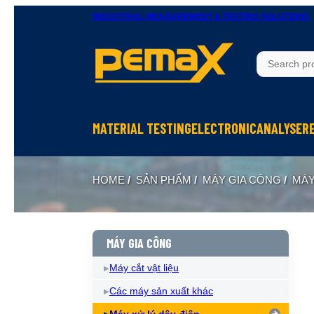
INDUSTRIAL MEASUREMENT & TESTING SOLUTIONS
MATERIAL TESTING
ELECTRONIC
ANALYSER
Thử độ bền vật liệu
Ohm Meters
X-Ray In
HOME
/
SẢN PHẨM
/
MÁY GIA CÔNG
/
MÁY
Thử nghiệm rung
Meters, Anlyser
Thermal 
Máy đo độ cứng
Test sản phẩm điện tử
Spectrom
Thiết bị chuẩn bị mẫu
Calibrator
MÁY GIA CÔNG
Máy cắt vật liệu
Các máy sản xuất khác