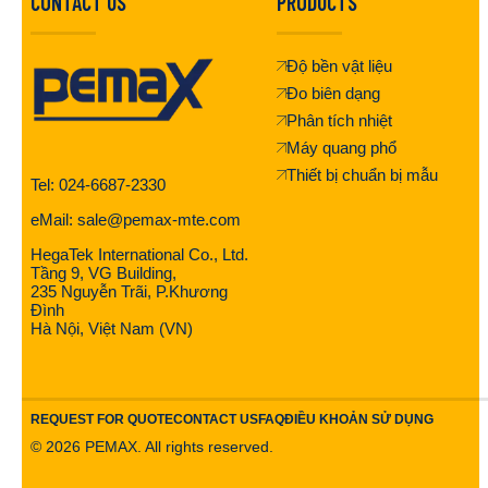
CONTACT US
PRODUCTS
Độ bền vật liệu
Đo biên dạng
Phân tích nhiệt
Máy quang phổ
Thiết bị chuẩn bị mẫu
Tel: 024-6687-2330
eMail: sale@pemax-mte.com
HegaTek International Co., Ltd.
Tầng 9, VG Building,
235 Nguyễn Trãi, P.Khương
Đình
Hà Nội, Việt Nam (VN)
REQUEST FOR QUOTE
CONTACT US
FAQ
ĐIỀU KHOẢN SỬ DỤNG
©
2026
PEMAX. All rights reserved.