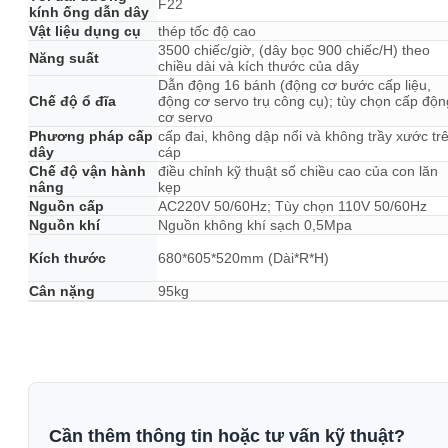
F22
kính ống dẫn dây
Vật liệu dụng cụ
thép tốc độ cao
3500 chiếc/giờ, (dây bọc 900 chiếc/H) theo
Năng suất
chiều dài và kích thước của dây
Dẫn động 16 bánh (động cơ bước cấp liệu,
Chế độ ổ đĩa
động cơ servo trụ công cụ); tùy chọn cấp độn
cơ servo
Phương pháp cấp
cấp đai, không dập nổi và không trầy xước tr
dây
cáp
Chế độ vận hành
điều chỉnh kỹ thuật số chiều cao của con lăn
nâng
kẹp
Nguồn cấp
AC220V 50/60Hz; Tùy chọn 110V 50/60Hz
Nguồn khí
Nguồn không khí sạch 0,5Mpa
Kích thước
680*605*520mm (Dài*R*H)
Cân nặng
95kg
Cần thêm thông tin hoặc tư vấn kỹ thuật?