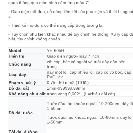
quan thông qua màn hình cảm ứng màu 7”;
- Giao diện mô-đun, dễ dàng liên kết các phụ kiện và thiết bị ngoại
vi;
- Thiết kế mô-đun, có thể nâng cấp trong tương lai;
- Tùy chọn phụ kiện khác nhau để tùy chỉnh hệ thống. Xử lý cáp đ
biệt, tùy chỉnh không chuẩn.
Model
YH-605H
Hiển thị
Giao diện người-máy 7 inch
cắt cáp, bóc vỏ ngoài và tuốt dây dẫn bên
Chức năng
trong
dây một lõi, cáp nhiều lõi, cáp có vỏ bọc, cáp
Loại dây
PVC, v.v.
Phạm vi xử lý
0,75 - 50 mm2 (10 lõi)
Độ dài cắt
1mm-999999,99mm
Khả năng chịu cắt
trong vòng 0,002*L (L=chiều dài cắt)
Tước đầu: áo khoác ngoài: 10-200mm, dây lõ
1-50mm
Độ dài tước
Tước đuôi: áo khoác ngoài: 10-80mm, dây lõi
1-50mm
Tối đa. đường