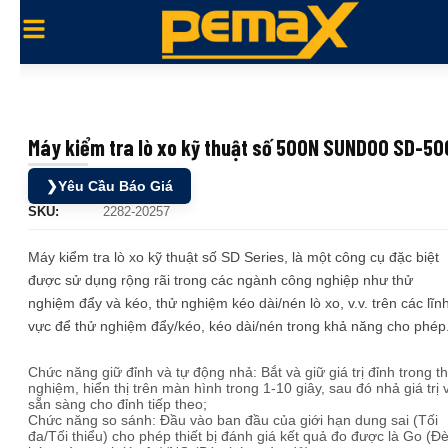
Máy kiểm tra lò xo kỹ thuật số 500N SUNDOO SD-50
❯
Yêu Cầu Báo Giá
SKU:
2282-20257
Máy kiểm tra lò xo kỹ thuật số SD Series, là một công cụ đặc biệt
được sử dụng rộng rãi trong các ngành công nghiệp như thử
nghiệm đẩy và kéo, thử nghiệm kéo dài/nén lò xo, v.v. trên các lĩn
vực để thử nghiệm đẩy/kéo, kéo dài/nén trong khả năng cho phép
Chức năng giữ đỉnh và tự động nhả: Bắt và giữ giá trị đỉnh trong t
nghiệm, hiển thị trên màn hình trong 1-10 giây, sau đó nhả giá trị 
sẵn sàng cho đỉnh tiếp theo;
Chức năng so sánh: Đầu vào ban đầu của giới hạn dung sai (Tối
đa/Tối thiểu) cho phép thiết bị đánh giá kết quả đo được là Go (Đ