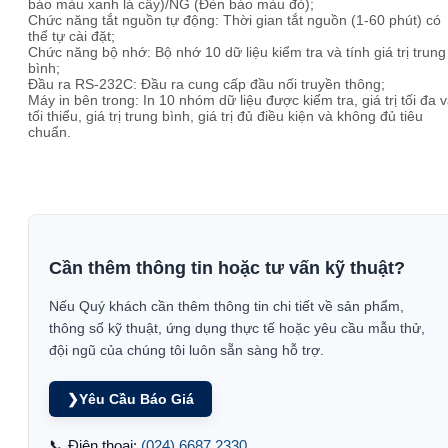
báo màu xanh lá cây)/NG (Đèn báo màu đỏ);
Chức năng tắt nguồn tự động: Thời gian tắt nguồn (1-60 phút) có
thể tự cài đặt;
Chức năng bộ nhớ: Bộ nhớ 10 dữ liệu kiểm tra và tính giá trị trung
bình;
Đầu ra RS-232C: Đầu ra cung cấp đầu nối truyền thông;
Máy in bên trong: In 10 nhóm dữ liệu được kiểm tra, giá trị tối đa 
tối thiểu, giá trị trung bình, giá trị đủ điều kiện và không đủ tiêu
chuẩn.
Cần thêm thông tin hoặc tư vấn kỹ thuật?
Nếu Quý khách cần thêm thông tin chi tiết về sản phẩm,
thông số kỹ thuật, ứng dụng thực tế hoặc yêu cầu mẫu thử,
đội ngũ của chúng tôi luôn sẵn sàng hỗ trợ.
❯
Yêu Cầu Báo Giá
📞 Điện thoại:
(024) 6687 2330