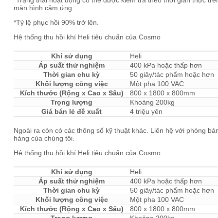
*Trạng thái hoạt động có thể được kiểm tra theo thời gian thực trê
màn hình cảm ứng.
*Tỷ lệ phục hồi 90% trở lên.
Hệ thống thu hồi khí Heli tiêu chuẩn của Cosmo
Khí sử dụng
Heli
Áp suất thử nghiệm
400 kPa hoặc thấp hơn
Thời gian chu kỳ
50 giây/tác phẩm hoặc hơn
Khối lượng công việc
Một pha 100 VAC
Kích thước (Rộng x Cao x Sâu)
800 x 1800 x 800mm
Trọng lượng
Khoảng 200kg
Giá bán lẻ đề xuất
4 triệu yên
Ngoài ra còn có các thông số kỹ thuật khác. Liên hệ với phòng bá
hàng của chúng tôi.
Hệ thống thu hồi khí Heli tiêu chuẩn của Cosmo
Khí sử dụng
Heli
Áp suất thử nghiệm
400 kPa hoặc thấp hơn
Thời gian chu kỳ
50 giây/tác phẩm hoặc hơn
Khối lượng công việc
Một pha 100 VAC
Kích thước (Rộng x Cao x Sâu)
800 x 1800 x 800mm