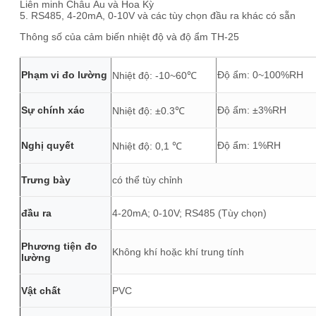
Liên minh Châu Âu và Hoa Kỳ
5. RS485, 4-20mA, 0-10V và các tùy chọn đầu ra khác có sẵn
Thông số của cảm biến nhiệt độ và độ ẩm TH-25
Phạm vi đo lường
Độ ẩm: 0~100%RH
Nhiệt độ: -10~60℃
Sự chính xác
Độ ẩm: ±3%RH
Nhiệt độ: ±0.3℃
Nghị quyết
Độ ẩm: 1%RH
Nhiệt độ: 0,1 ℃
Trưng bày
có thể tùy chỉnh
đầu ra
4-20mA; 0-10V; RS485 (Tùy chọn)
Phương tiện đo
Không khí hoặc khí trung tính
lường
Vật chất
PVC