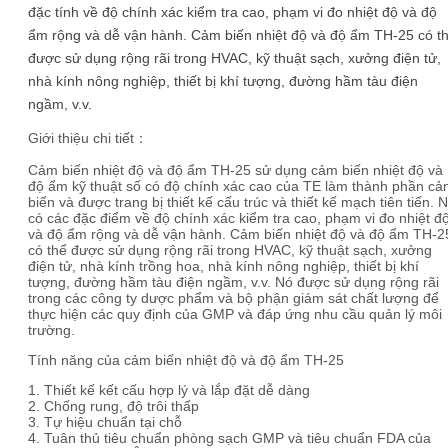
đặc tính về độ chính xác kiểm tra cao, phạm vi đo nhiệt độ và độ
ẩm rộng và dễ vận hành. Cảm biến nhiệt độ và độ ẩm TH-25 có t
được sử dụng rộng rãi trong HVAC, kỹ thuật sạch, xưởng điện tử,
nhà kính nông nghiệp, thiết bị khí tượng, đường hầm tàu điện
ngầm, v.v.
Giới thiệu chi tiết：
Cảm biến nhiệt độ và độ ẩm TH-25 sử dụng cảm biến nhiệt độ và
độ ẩm kỹ thuật số có độ chính xác cao của TE làm thành phần c
biến và được trang bị thiết kế cấu trúc và thiết kế mạch tiên tiến. 
có các đặc điểm về độ chính xác kiểm tra cao, phạm vi đo nhiệt đ
và độ ẩm rộng và dễ vận hành. Cảm biến nhiệt độ và độ ẩm TH-2
có thể được sử dụng rộng rãi trong HVAC, kỹ thuật sạch, xưởng
điện tử, nhà kính trồng hoa, nhà kính nông nghiệp, thiết bị khí
tượng, đường hầm tàu điện ngầm, v.v. Nó được sử dụng rộng rãi
trong các công ty dược phẩm và bộ phận giám sát chất lượng để
thực hiện các quy định của GMP và đáp ứng nhu cầu quản lý môi
trường.
Tính năng của cảm biến nhiệt độ và độ ẩm TH-25
1. Thiết kế kết cấu hợp lý và lắp đặt dễ dàng
2. Chống rung, độ trôi thấp
3. Tự hiệu chuẩn tại chỗ
4. Tuân thủ tiêu chuẩn phòng sạch GMP và tiêu chuẩn FDA của