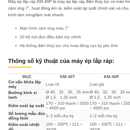
Máy ép lắp ráp KM-40P là máy ép lắp ráp điện thủy lực có màn hì
cảm ứng 7”, hoạt động êm ái, kiểm soát áp suất chính xác và chu
trình làm nóng/làm mát nhanh.
Màn hình cảm ứng màu 7”
20 bộ mô-đun điều kiện tùy chỉnh
Hệ thống điện thủy lực cho hoạt động cực kỳ yên tĩnh
Thông số kỹ thuật của máy ép lắp ráp:
MỤC
KM-40T
KM-40P
Cơ cấu khóa lắp
Loại vít
Loại gài
máy
Ø 40、32、30、25 mm
Ø 40、32、30、25 
Đường kính xi
lanh
Ø 1,5、1,25 inch
Ø 1,5、1,25 inch
170 ~ 310 thanh / 2500
170 ~ 310 thanh / 25
Kiểm soát áp suất
~ 4500 psi
~ 4500 psi
Số lượng mẫu đúc
1–2 mỗi chu kỳ
1–2 mỗi chu kỳ
đồng thời
100 ~ 200℃ / 212 ~
100 ~ 200℃ / 212 ~
Kiểm soát nhiệt
độ
392℉
392℉