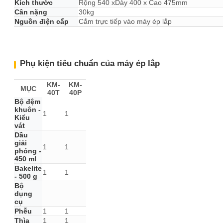
Kích thước
Rộng 540 xDày 400 x Cao 475mm
Cân nặng
30kg
Nguồn điện cấp
Cắm trực tiếp vào máy ép lắp
Phụ kiện tiêu chuẩn của máy ép lắp
KM-
KM-
MỤC
40T
40P
Bộ đệm
khuôn -
1
1
Kiểu
vát
Dầu
giải
1
1
phóng -
450 ml
Bakelite
1
1
- 500 g
Bộ
dụng
cụ
Phễu
1
1
Thìa
1
1