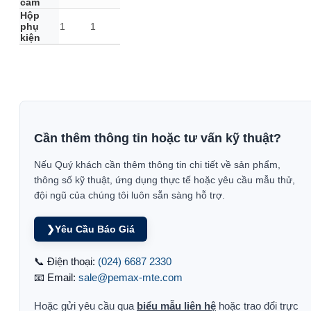
cắm
Hộp
phụ
1
1
kiện
Cần thêm thông tin hoặc tư vấn kỹ thuật?
Nếu Quý khách cần thêm thông tin chi tiết về sản phẩm,
thông số kỹ thuật, ứng dụng thực tế hoặc yêu cầu mẫu thử,
đội ngũ của chúng tôi luôn sẵn sàng hỗ trợ.
❯
Yêu Cầu Báo Giá
📞 Điện thoại:
(024) 6687 2330
📧 Email:
sale@pemax-mte.com
Hoặc gửi yêu cầu qua
biểu mẫu liên hệ
hoặc trao đổi trực