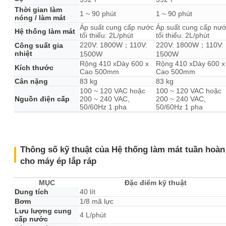
Thời gian làm
1 ~ 90 phút
1 ~ 90 phút
nóng / làm mát
Áp suất cung cấp nước
Áp suất cung cấp nư
Hệ thống làm mát
tối thiểu: 2L/phút
tối thiểu: 2L/phút
220V: 1800W；110V:
220V: 1800W；110V:
Công suất gia
nhiệt
1500W
1500W
Rộng 410 xDày 600 x
Rộng 410 xDày 600 x
Kích thước
Cao 500mm
Cao 500mm
Cân nặng
83 kg
83 kg
100 ~ 120 VAC hoặc
100 ~ 120 VAC hoặc
Nguồn điện cấp
200 ~ 240 VAC,
200 ~ 240 VAC,
50/60Hz 1 pha
50/60Hz 1 pha
Thông số kỹ thuật của Hệ thống làm mát tuần hoàn
cho máy ép lắp ráp
MỤC
Đặc điểm kỹ thuật
Dung tích
40 lít
Bơm
1/8 mã lực
Lưu lượng cung
4 L/phút
cấp nước