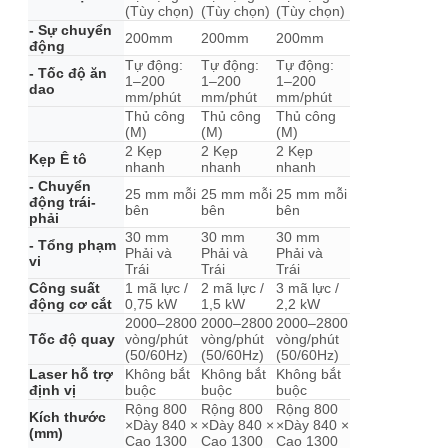
(Tùy chọn)
(Tùy chọn)
(Tùy chọn)
- Sự chuyển
200mm
200mm
200mm
động
Tự động:
Tự động:
Tự động:
- Tốc độ ăn
1–200
1–200
1–200
dao
mm/phút
mm/phút
mm/phút
Thủ công
Thủ công
Thủ công
(M)
(M)
(M)
2 Kẹp
2 Kẹp
2 Kẹp
Kẹp Ê tô
nhanh
nhanh
nhanh
- Chuyển
25 mm mỗi
25 mm mỗi
25 mm mỗi
động trái-
bên
bên
bên
phải
30 mm
30 mm
30 mm
- Tổng phạm
Phải và
Phải và
Phải và
vi
Trái
Trái
Trái
Công suất
1 mã lực /
2 mã lực /
3 mã lực /
động cơ cắt
0,75 kW
1,5 kW
2,2 kW
2000–2800
2000–2800
2000–2800
Tốc độ quay
vòng/phút
vòng/phút
vòng/phút
(50/60Hz)
(50/60Hz)
(50/60Hz)
Laser hỗ trợ
Không bắt
Không bắt
Không bắt
định vị
buộc
buộc
buộc
Rộng 800
Rộng 800
Rộng 800
Kích thước
×Dày 840 ×
×Dày 840 ×
×Dày 840 ×
(mm)
Cao 1300
Cao 1300
Cao 1300