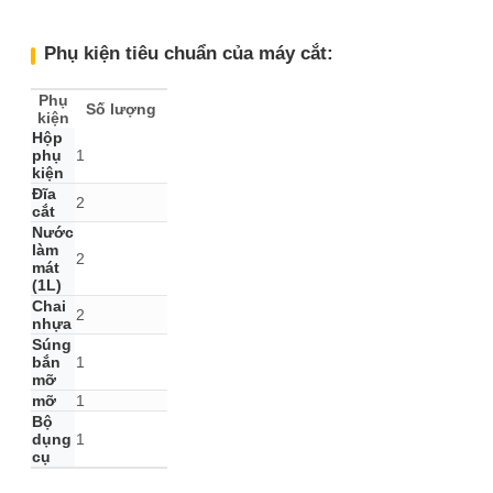
Phụ kiện tiêu chuẩn của máy cắt:
Phụ
Số lượng
kiện
Hộp
phụ
1
kiện
Đĩa
2
cắt
Nước
làm
2
mát
(1L)
Chai
2
nhựa
Súng
bắn
1
mỡ
mỡ
1
Bộ
dụng
1
cụ