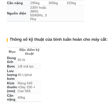
Cân nặng
295kg
305kg
325kg
230V hoặc
380V,
Nguồn điện
50/60Hz, 3
Pha
Thông số kỹ thuật của bình tuần hoàn cho máy cắt:
Đặc điểm kỹ
Mục
thuật
Dung
50 lít
tích
Bơm
1/8 mã lực
Lưu
lượng
40 L/phút
bơm
Kích
Rộng 545
thước
×Dày 330 ×
(mm)
Cao 565
Cân
40kg
nặng