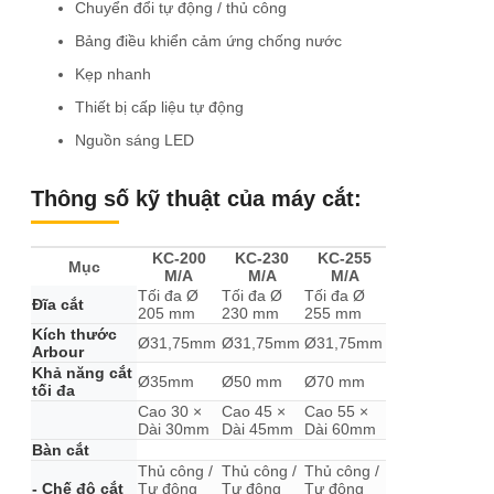
Chuyển đổi tự động / thủ công
Bảng điều khiển cảm ứng chống nước
Kẹp nhanh
Thiết bị cấp liệu tự động
Nguồn sáng LED
Thông số kỹ thuật của máy cắt:
KC-200
KC-230
KC-255
Mục
M/A
M/A
M/A
Tối đa Ø
Tối đa Ø
Tối đa Ø
Đĩa cắt
205 mm
230 mm
255 mm
Kích thước
Ø31,75mm
Ø31,75mm
Ø31,75mm
Arbour
Khả năng cắt
Ø35mm
Ø50 mm
Ø70 mm
tối đa
Cao 30 ×
Cao 45 ×
Cao 55 ×
Dài 30mm
Dài 45mm
Dài 60mm
Bàn cắt
Thủ công /
Thủ công /
Thủ công /
- Chế độ cắt
Tự động
Tự động
Tự động