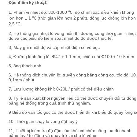
Đặc điểm kỹ thuật:
1, Phạm vi nhiệt độ: 300-1000 ℃, độ chính xác điều khiển không
lớn hơn ± 1 ℃ (thời gian lớn hơn 2 phút), động lực không lớn hơn
2,5 ℃.
2, Hệ thống gia nhiệt lò vòng hiển thị đường cong thời gian - nhiệt
độ và các biểu đồ kiểm soát nhiệt độ đo được thực tế.
3, Máy ghi nhiệt độ và cặp nhiệt điện có vỏ bọc
4, Đường kính ống lò: Ф47 + 1-1 mm, chiều dài Ф100 + 10-5 mm
5, ống thạch anh
6, Hệ thống dịch chuyển lò: truyền động bằng động cơ, tốc độ: 10
0,1mm / phút
7, Lưu lượng không khí: 0-20L / phút có thể điều chỉnh
8, Tỷ lệ sản xuất khói nguyên liệu có thể được chuyển đổi tự động
bằng hệ thống trong quá trình thử nghiệm.
9 Biểu đồ vận tốc góc có thể được hiển thị khi biểu đồ quay lồng s
10, Thời gian chạy lò vòng đặt tùy ý
11, Thiết bị kiểm tra độ độc của khói có chức năng tua đi nhanh
bằng tay / tự động và quay trở lại cho lò vòng