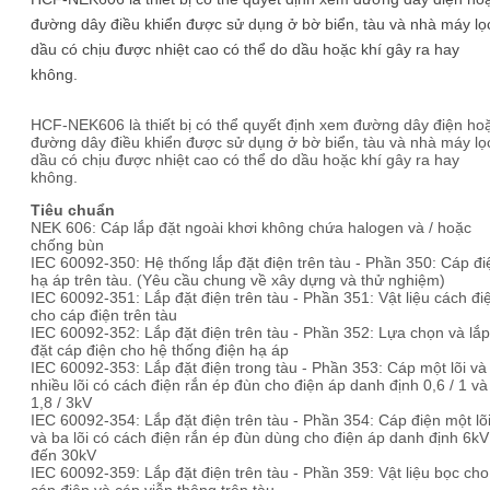
đường dây điều khiển được sử dụng ở bờ biển, tàu và nhà máy lọ
dầu có chịu được nhiệt cao có thể do dầu hoặc khí gây ra hay
không.
HCF-NEK606 là thiết bị có thể quyết định xem đường dây điện ho
đường dây điều khiển được sử dụng ở bờ biển, tàu và nhà máy lọ
dầu có chịu được nhiệt cao có thể do dầu hoặc khí gây ra hay
không.
Tiêu chuẩn
NEK 606: Cáp lắp đặt ngoài khơi không chứa halogen và / hoặc
chống bùn
IEC 60092-350: Hệ thống lắp đặt điện trên tàu - Phần 350: Cáp đi
hạ áp trên tàu. (Yêu cầu chung về xây dựng và thử nghiệm)
IEC 60092-351: Lắp đặt điện trên tàu - Phần 351: Vật liệu cách đi
cho cáp điện trên tàu
IEC 60092-352: Lắp đặt điện trên tàu - Phần 352: Lựa chọn và lắp
đặt cáp điện cho hệ thống điện hạ áp
IEC 60092-353: Lắp đặt điện trong tàu - Phần 353: Cáp một lõi và
nhiều lõi có cách điện rắn ép đùn cho điện áp danh định 0,6 / 1 và
1,8 / 3kV
IEC 60092-354: Lắp đặt điện trên tàu - Phần 354: Cáp điện một lõ
và ba lõi có cách điện rắn ép đùn dùng cho điện áp danh định 6kV
đến 30kV
IEC 60092-359: Lắp đặt điện trên tàu - Phần 359: Vật liệu bọc cho