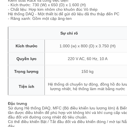
Kiểm soát Rack và công việc điện
- Kích thước: 730 (W) x 650 (D) x 1.600 (H)
- Chất liệu: Hợp kim nhôm cho khuôn đúc Vỏ thép
Hệ thống DAQ - Một thiết bị để gửi dữ liệu đã thu thập đến PC
- Răng xanh: Gồm một cặp ăng-ten
Sự chỉ rõ
Kích thước
1.000 (w) x 800 (D) x 3.750 (H)
Quyền lực
220 V AC, 60 Hz, 10 A
Trọng lượng
150 kg
Hệ thống di chuyển tự động, đồng hồ đo lư
Tiện ích
lượng nhiệt, hệ thống làm mát bằng nước
Đặc trưng
Sử dụng Hệ thống DAQ, MFC (Bộ điều khiển lưu lượng lớn) & Biế
tần được điều khiển để phù hợp với không khí và khí cung cấp và
đầu đốt với đường cong nhiệt độ tiêu chuẩn.
Có thể điều khiển Bật / Tắt đầu đốt và điều khiển đóng / mở tại N
đậy.