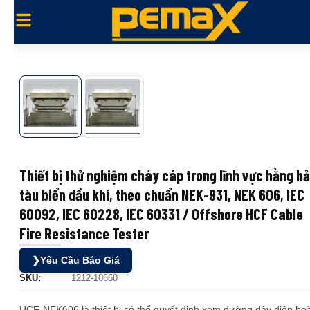
Thiết bị thử nghiệm cháy cáp trong lĩnh vực hằng hả
tàu biển dầu khí, theo chuẩn NEK-931, NEK 606, IEC
60092, IEC 60228, IEC 60331 / Offshore HCF Cable
Fire Resistance Tester
❯
Yêu Cầu Báo Giá
SKU:
1212-10660
HCF-NEK606 là thiết bị có thể quyết định xem đường dây điện ho