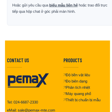
Hoặc gửi yêu cầu qua
biểu mẫu liên hệ
hoặc trao đổi trực
tiếp qua hộp chat ở góc phải màn hình.
CONTACT US
PRODUCTS
Độ bền vật liệu
Đo biên dạng
Phân tích nhiệt
Máy quang phổ
Thiết bị chuẩn bị mẫu
Tel: 024-6687-2330
eMail: sale@pemax-mte.com