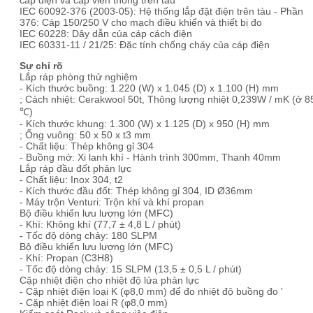
cáp điện và cáp viễn thông trên tàu
IEC 60092-376 (2003-05): Hệ thống lắp đặt điện trên tàu - Phần
376: Cáp 150/250 V cho mạch điều khiển và thiết bị đo
IEC 60228: Dây dẫn của cáp cách điện
IEC 60331-11 / 21/25: Đặc tính chống cháy của cáp điện
Sự chỉ rõ
Lắp ráp phòng thử nghiệm
- Kích thước buồng: 1.220 (W) x 1.045 (D) x 1.100 (H) mm
; Cách nhiệt: Cerakwool 50t, Thông lượng nhiệt 0,239W / mK (ở 8
℃)
- Kích thước khung: 1.300 (W) x 1.125 (D) x 950 (H) mm
; Ống vuông: 50 x 50 x t3 mm
- Chất liệu: Thép không gỉ 304
- Buồng mở: Xi lanh khí - Hành trình 300mm, Thanh 40mm
Lắp ráp đầu đốt phản lực
- Chất liệu: Inox 304, t2
- Kích thước đầu đốt: Thép không gỉ 304, ID Ø36mm
- Máy trộn Venturi: Trộn khí và khí propan
Bộ điều khiển lưu lượng lớn (MFC)
- Khí: Không khí (77,7 ± 4,8 L / phút)
- Tốc độ dòng chảy: 180 SLPM
Bộ điều khiển lưu lượng lớn (MFC)
- Khí: Propan (C3H8)
- Tốc độ dòng chảy: 15 SLPM (13,5 ± 0,5 L / phút)
Cặp nhiệt điện cho nhiệt độ lửa phản lực
- Cặp nhiệt điện loại K (φ8,0 mm) để đo nhiệt độ buồng đo '
- Cặp nhiệt điện loại R (φ8,0 mm)