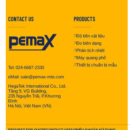
CONTACT US
PRODUCTS
Độ bền vật liệu
Đo biên dạng
Phân tích nhiệt
Máy quang phổ
Thiết bị chuẩn bị mẫu
Tel: 024-6687-2330
eMail: sale@pemax-mte.com
HegaTek International Co., Ltd.
Tầng 9, VG Building,
235 Nguyễn Trãi, P.Khương
Đình
Hà Nội, Việt Nam (VN)
REQUEST FOR QUOTE
CONTACT US
FAQ
ĐIỀU KHOẢN SỬ DỤNG