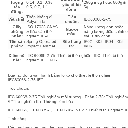
Khối lượng
lượng
0,14, 0,2, 0,35,
250g ± 5g hoặc 500g ±
yếu tố tác
tác
0,5, 0,7, 1 J
5g
động:
động:
Thép không gỉ,
Tiêu
Vật chất:
IEC60068-2-75
Polyamide
chuẩn:
Giấy
ISO 17025 CNAS
Năng lượng đơn hoặc
Người
chứng
& Báo cáo thử
năng lượng điều chỉnh c
mẫu:
nhận:
nghiệm ILAC
thể là tùy chọn
Tên sản
Spring Operated
Xếp hạng
IK02, IK03, IK04, IK05,
phẩm:
Impact Hammer
IK:
IK06
Điểm nổi
IEC 60068-2-75, Thiết bị thử nghiệm IEC, Thiết bị thử
bật:
nghiệm IEC IK06
Búa tác động vận hành bằng lò xo cho thiết bị thử nghiệm
IEC60068-2-75 IEC
Tiêu chuẩn:
IEC 60068-2-75 Thử nghiệm môi trường - Phần 2-75: Thử nghiệm
€ “Thử nghiệm Eh: Thử nghiệm búa.
IEC 60065, IEC60335-1, IEC60598-1 và v.v. Thiết bị thử nghiệm I
Tính năng:
Cấu tạo bao gồm một đầu búa chuyển động có mặt hình bán cầu