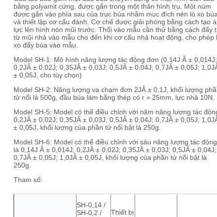
bằng polyamit cứng, được gắn trong một thân hình trụ. Một núm
được gắn vào phía sau của trục búa nhằm mục đích nén lò xo bú
và thiết lập cơ cấu đánh. Cơ chế được giải phóng bằng cách tạo 
lực lên hình nón mũi trước. Thổi vào mẫu cần thử bằng cách đẩy 
từ mũi nhả vào mẫu cho đến khi cơ cấu nhả hoạt động, cho phép 
xo đẩy búa vào mẫu.
Model SH-1: Mô hình năng lượng tác động đơn (0,14J Â ± 0,014J;
0,2JÂ ± 0,02J; 0,35JÂ ± 0,03J; 0,5JÂ ± 0,04J; 0,7JÂ ± 0,05J; 1,0J
± 0,05J, cho tùy chọn)
Model SH-2: Năng lượng va chạm đơn 2JÂ ± 0,1J, khối lượng ph
tử nổi là 500g, đầu búa làm bằng thép có r = 25mm, lực nhả 10N.
Model SH-5: Model có thể điều chỉnh với năm năng lượng tác độn
0,2JÂ ± 0,02J; 0,35JÂ ± 0,03J; 0,5JÂ ± 0,04J; 0,7JÂ ± 0,05J; 1,0J
± 0,05J, khối lượng của phần tử nổi bật là 250g.
Model SH-6: Model có thể điều chỉnh với sáu năng lượng tác động
là 0,14J Â ± 0,014J; 0,2JÂ ± 0,02J; 0,35JÂ ± 0,03J; 0,5JÂ ± 0,04J;
0,7JÂ ± 0,05J; 1,0JÂ ± 0,05J, khối lượng của phần tử nổi bật là
250g.
Tham số:
SH-0,14 /
Thiết bị
SH-0,2 /