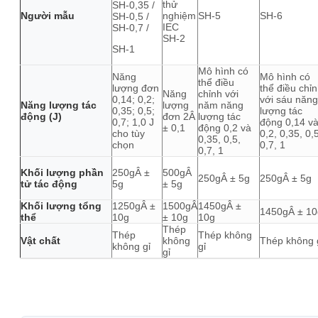
thử
SH-0,35 /
Người mẫu
nghiệm
SH-5
SH-6
SH-0,5 /
IEC
SH-0,7 /
SH-2
SH-1
Mô hình có
Năng
Mô hình có
thể điều
lượng đơn
thể điều chỉ
Năng
chỉnh với
0,14; 0,2;
với sáu năng
Năng lượng tác
lượng
năm năng
0,35; 0,5;
lượng tác
động (J)
đơn 2Â
lượng tác
0,7; 1,0 J
động 0,14 v
± 0,1
động 0,2 và
cho tùy
0,2, 0,35, 0,
0,35, 0,5,
chọn
0,7, 1
0,7, 1
Khối lượng phần
250gÂ ±
500gÂ
250gÂ ± 5g
250gÂ ± 5g
tử tác động
5g
± 5g
Khối lượng tổng
1250gÂ ±
1500gÂ
1450gÂ ±
1450gÂ ± 10
thể
10g
± 10g
10g
Thép
Thép
Thép không
Vật chất
không
Thép không 
không gỉ
gỉ
gỉ